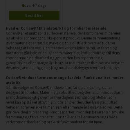
Lev. 4-7 dage
Bestil her
Hvad er Corian®? Et slidstærkt og formbart materiale
Corian® er et unikt solid surface-materiale, der kombinerer mineraler
og akryl til et homogent, ikke-porøst produkt. Denne sammensætning
giver materialet en særlig styrke og en 'fløjlsblød' overflade, der er
behagelig at røre ved. Den massive konstruktion sikrer, at farven og
mønsteret går hele vejen igennem materialet, hvilket bidrager til dens
imponerende holdbarhed og gør, at den kan repareres og
genopfriskes efter mange års brug. At materialet er ikke-porøst betyder
desuden, at det er hygiejnisk og modstandsdygtigt over for bakterier.
Corian® vindueskarmens mange fordele: Funktionalitet møder
æstetik
Når du vælger en Corian® vindueskarm, får du en løsning, der er
designet til at holde. Materialets robusthed betyder, at din vindueskarm
er modstandsdygtig over for hverdagens slid, stød og pletter, som
nemt kan opstå i et aktivt hjem. Corian® er desuden lysægte, hvilket
betyder, at farven ikke falmer, selv efter mange års direkte sollys. Dette
gør den ideel til placering i vinduespartier, hvor den bevarer sin smukke
fremtoning og farveintensitet. Corian® er altså en investering i både
vedvarende skønhed og praktisk funktionalitet for dit hjem.