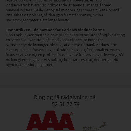
fugtig klud og et mildt rengøringsmiddel. Dette sikrer, at din
vindueskarm bevarer sit indbydende udseende i mange år med
minimal indsats. Skulle der opstå mindre ridser over tid, kan Corian®
ofte slibes og poleres, så den igen fremstår som ny, hvilket
understreger materialets lange levetid.
Træbutikken: Din partner for Corian® vindueskarme
Hos Træbutikken sætter vi en ære i at levere produkter af høj kvalitet og
en service, du kan stole på. Med vores ekspertise inden for
skræddersyede løsninger sikrer vi, at din nye Corian® vindueskarm
lever op til dine forventninger til både design og funktionalitet. Vores
fokus er at give dig en problemfri oplevelse fra bestilling til levering, så
du kan glæde dig over et smukt og holdbart resultat, der beriger dit
hjem og dine vinduespartier.
Ring og få rådgivning på
52 51 77 79