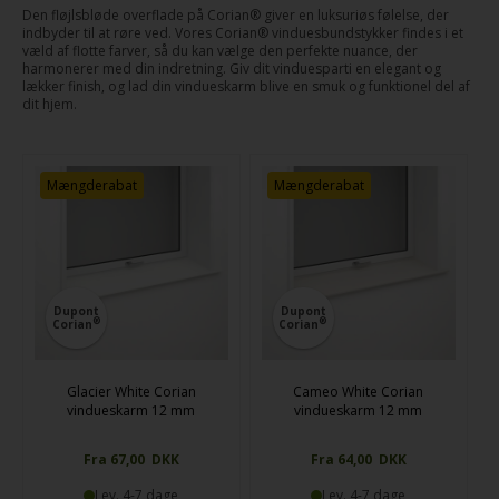
Den fløjlsbløde overflade på Corian® giver en luksuriøs følelse, der
indbyder til at røre ved. Vores Corian® vinduesbundstykker findes i et
væld af flotte farver, så du kan vælge den perfekte nuance, der
harmonerer med din indretning. Giv dit vinduesparti en elegant og
lækker finish, og lad din vindueskarm blive en smuk og funktionel del af
dit hjem.
Mængderabat
Mængderabat
Dupont
Dupont
®
®
Corian
Corian
Glacier White Corian
Cameo White Corian
vindueskarm 12 mm
vindueskarm 12 mm
Fra 67,00 DKK
Fra 64,00 DKK
Lev. 4-7 dage
Lev. 4-7 dage