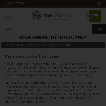
52 51 77 79
0
SE HVAD VORES KUNDER SIGER PÅ TRUSTPILOT
Du er her:
Vindueskarme
»
Vindueskarm Corian®
Vindueskarm Corian®
Køb din Vindueskarm Corian® her hos Træbutikken. Vi forstår, at
præcision er nøglen, når du vælger en ny vindueskarm. Derfor skærer vi
den præcist på dine mål med eventuelle udskæringer i hver ende, så
din vindueskarm tilpasses dit vindue nøjagtigt – ja, du læste rigtigt.
En Corian® vindueskarm er mere end blot et underlag; det er en
investering i både æstetik og funktionalitet. Materialet er kendt for sin
imponerende holdbarhed og modstandsdygtighed over for slid og
pletter, hvilket gør den ideel til hverdagsbrug. Den er lysægte og utrolig
nem at rengøre og vedligeholde, så din vindueskarm bevarer sin
smukke fremtoning i mange år.