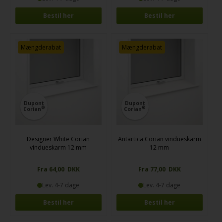
Bestil her
Bestil her
Mængderabat
Mængderabat
Dupont
Dupont
®
®
Corian
Corian
Designer White Corian
Antartica Corian vindueskarm
vindueskarm 12 mm
12 mm
Fra 64,00 DKK
Fra 77,00 DKK
Lev. 4-7 dage
Lev. 4-7 dage
Bestil her
Bestil her