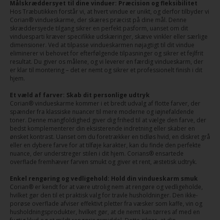
Målskræddersyet til dine vinduer: Præcision og fleksibilitet
Hos Træbutikken forstår vi, at hvert vindue er unikt, og derfor tilbyder vi
Corian® vindueskarme, der skæres præcist på dine mål. Denne
skræddersyede tilgang sikrer en perfekt pasform, uanset om dit
vinduesparti kræver specifikke udskæringer, skæve vinkler eller særlige
dimensioner. Ved at tilpasse vindueskarmen nøjagtigt til dit vindue
eliminerer vi behovet for efterfølgende tilpasninger og sikrer et fejlfrit
resultat. Du giver os målene, og vi leverer en færdig vindueskarm, der
er klar til montering – det er nemt og sikrer et professionelt finish i dit
hjem.
Et væld af farver: Skab dit personlige udtryk
Corian® vindueskarme kommer i et bredt udvalg af flotte farver, der
spænder fra klassiske nuancer til mere moderne og iøjnefaldende
toner. Denne mangfoldighed giver dig frihed til at vælge den farve, der
bedst komplementerer din eksisterende indretning eller skaber en
ønsket kontrast. Uanset om du foretrækker en tidløs hvid, en diskret grå
eller en dybere farve for at tilføje karakter, kan du finde den perfekte
nuance, der understreger stilen i dit hjem. Corians® ensartede
overflade fremhæver farven smukt og giver et rent, æstetisk udtryk.
Enkel rengøring og vedligehold: Hold din vindueskarm smuk
Corian® er kendt for at være utrolig nem at rengøre og vedligeholde,
hvilket gør den til et praktisk valg for travle husholdninger. Den ikke-
porøse overflade afviser effektivt pletter fra væsker som kaffe, vin og
husholdningsprodukter, hvilket gør, at de nemt kan tørres af med en