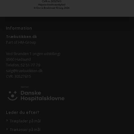
Information
Træbutikken.dk
Part of
HM-Group
Ved Stranden 1 (ingen udstilling)
9560 Hadsund
Telefon: 52 51 77 79
salg@traebutikken.dk
CVR: 30527615
Leder du efter?
Træplader på mål
Trækasser på mål