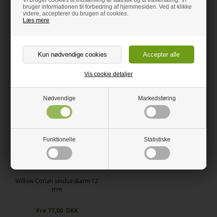
mm
vindueskarm 12 mm
bruger informationen til forbedring af hjemmesiden. Ved at klikke
videre, accepterer du brugen af cookies.
Læs mere
Fra 73,00 DKK
Fra 77,00 DKK
Lev. 4-7 dage
Lev. 4-7 dage
Bestil her
Bestil her
Vis cookie detaljer
Mængderabat
Nødvendige
Markedsføring
Funktionelle
Statistiske
Dupont
®
Corian
Willow Corian vindueskarm 12
mm
Fra 77,00 DKK