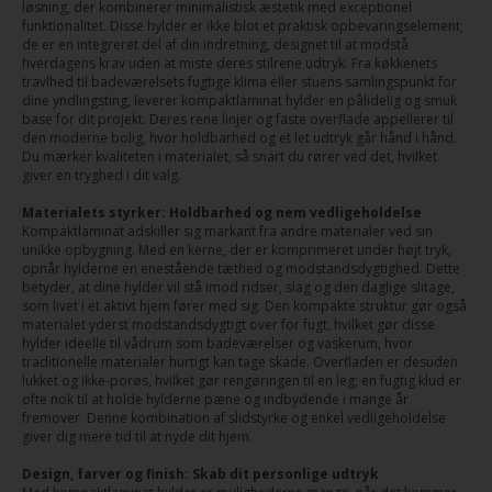
løsning, der kombinerer minimalistisk æstetik med exceptionel
funktionalitet. Disse hylder er ikke blot et praktisk opbevaringselement;
de er en integreret del af din indretning, designet til at modstå
hverdagens krav uden at miste deres stilrene udtryk. Fra køkkenets
travlhed til badeværelsets fugtige klima eller stuens samlingspunkt for
dine yndlingsting, leverer kompaktlaminat hylder en pålidelig og smuk
base for dit projekt. Deres rene linjer og faste overflade appellerer til
den moderne bolig, hvor holdbarhed og et let udtryk går hånd i hånd.
Du mærker kvaliteten i materialet, så snart du rører ved det, hvilket
giver en tryghed i dit valg.
Materialets styrker: Holdbarhed og nem vedligeholdelse
Kompaktlaminat adskiller sig markant fra andre materialer ved sin
unikke opbygning. Med en kerne, der er komprimeret under højt tryk,
opnår hylderne en enestående tæthed og modstandsdygtighed. Dette
betyder, at dine hylder vil stå imod ridser, slag og den daglige slitage,
som livet i et aktivt hjem fører med sig. Den kompakte struktur gør også
materialet yderst modstandsdygtigt over for fugt, hvilket gør disse
hylder ideelle til vådrum som badeværelser og vaskerum, hvor
traditionelle materialer hurtigt kan tage skade. Overfladen er desuden
lukket og ikke-porøs, hvilket gør rengøringen til en leg; en fugtig klud er
ofte nok til at holde hylderne pæne og indbydende i mange år
fremover. Denne kombination af slidstyrke og enkel vedligeholdelse
giver dig mere tid til at nyde dit hjem.
Design, farver og finish: Skab dit personlige udtryk