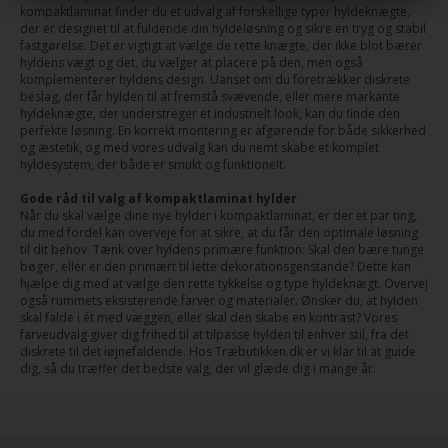
kompaktlaminat finder du et udvalg af forskellige typer hyldeknægte,
der er designet til at fuldende din hyldeløsning og sikre en tryg og stabil
fastgørelse. Det er vigtigt at vælge de rette knægte, der ikke blot bærer
hyldens vægt og det, du vælger at placere på den, men også
komplementerer hyldens design. Uanset om du foretrækker diskrete
beslag, der får hylden til at fremstå svævende, eller mere markante
hyldeknægte, der understreger et industrielt look, kan du finde den
perfekte løsning. En korrekt montering er afgørende for både sikkerhed
og æstetik, og med vores udvalg kan du nemt skabe et komplet
hyldesystem, der både er smukt og funktionelt.
Gode råd til valg af kompaktlaminat hylder
Når du skal vælge dine nye hylder i kompaktlaminat, er der et par ting,
du med fordel kan overveje for at sikre, at du får den optimale løsning
til dit behov. Tænk over hyldens primære funktion: Skal den bære tunge
bøger, eller er den primært til lette dekorationsgenstande? Dette kan
hjælpe dig med at vælge den rette tykkelse og type hyldeknægt. Overvej
også rummets eksisterende farver og materialer. Ønsker du, at hylden
skal falde i ét med væggen, eller skal den skabe en kontrast? Vores
farveudvalg giver dig frihed til at tilpasse hylden til enhver stil, fra det
diskrete til det iøjnefaldende. Hos Træbutikken.dk er vi klar til at guide
dig, så du træffer det bedste valg, der vil glæde dig i mange år.