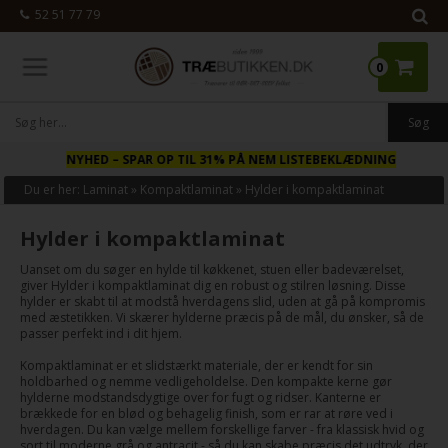
52 51 77 79
0
NYHED
– SPAR OP TIL 31% PÅ NEM LISTEBEKLÆDNING
Du er her:
Laminat
»
Kompaktlaminat
»
Hylder i kompaktlaminat
Hylder i kompaktlaminat
Uanset om du søger en hylde til køkkenet, stuen eller badeværelset,
giver Hylder i kompaktlaminat dig en robust og stilren løsning. Disse
hylder er skabt til at modstå hverdagens slid, uden at gå på kompromis
med æstetikken. Vi skærer hylderne præcis på de mål, du ønsker, så de
passer perfekt ind i dit hjem.
Kompaktlaminat er et slidstærkt materiale, der er kendt for sin
holdbarhed og nemme vedligeholdelse. Den kompakte kerne gør
hylderne modstandsdygtige over for fugt og ridser. Kanterne er
brækkede for en blød og behagelig finish, som er rar at røre ved i
hverdagen. Du kan vælge mellem forskellige farver - fra klassisk hvid og
sort til moderne grå og antracit - så du kan skabe præcis det udtryk, der