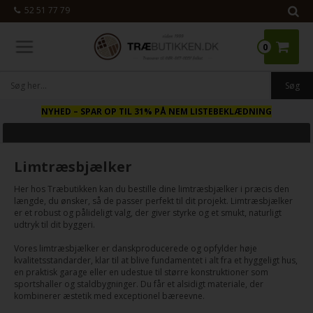
52 51 77 79
0
NYHED
– SPAR OP TIL 31% PÅ NEM LISTEBEKLÆDNING
Limtræsbjælker
Her hos Træbutikken kan du bestille dine limtræsbjælker i præcis den
længde, du ønsker, så de passer perfekt til dit projekt. Limtræsbjælker
er et robust og pålideligt valg, der giver styrke og et smukt, naturligt
udtryk til dit byggeri.
Vores limtræsbjælker er danskproducerede og opfylder høje
kvalitetsstandarder, klar til at blive fundamentet i alt fra et hyggeligt hus,
en praktisk garage eller en udestue til større konstruktioner som
sportshaller og staldbygninger. Du får et alsidigt materiale, der
kombinerer æstetik med exceptionel bæreevne.