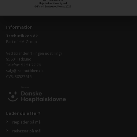
Information
Træbutikken.dk
Part of
HM-Group
Ved Stranden 1 (ingen udstilling)
9560 Hadsund
Telefon: 52 51 77 79
salg@traebutikken.dk
CVR: 30527615
Leder du efter?
Træplader på mål
Trækasser på mål