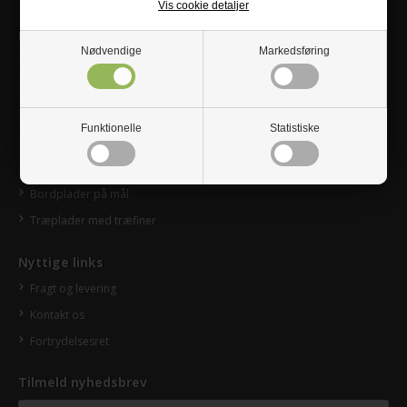
Vis cookie detaljer
Leder du efter?
Nødvendige
Markedsføring
Træplader på mål
Trækasser på mål
Trailerplader
Funktionelle
Statistiske
Vinduesbundstykke på mål
Olie og Lak til træplader
Bordplader på mål
Træplader med træfiner
Nyttige links
Fragt og levering
Kontakt os
Fortrydelsesret
Tilmeld nyhedsbrev