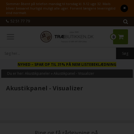
Sommer åbent på telefon mandag til torsdag kl. 9-12 uge 32. Mails
bliver besvaret hurtigst muligt alle uger. Forvent længere leveringstid
end normalt.
52 51 77 79
0
NYHED
– SPAR OP TIL 31% PÅ NEM LISTEBEKLÆDNING
Du er her:
Akustikpaneler
»
Akustikpanel - Visualizer
Akustikpanel - Visualizer
Ring og få rådgivning på