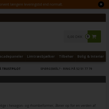
Forvent længere leveringstid end normalt.
0,00 DKK
0
acadepaneler
Limtræsbjælker
Tilbehør
Bolig & Interiør
Å TRUSTPILOT
SPØRGSMÅL?
- RING PÅ 52 51 77 79
ngelige i hexagon- og rhombeformer, åbner op for en verden af