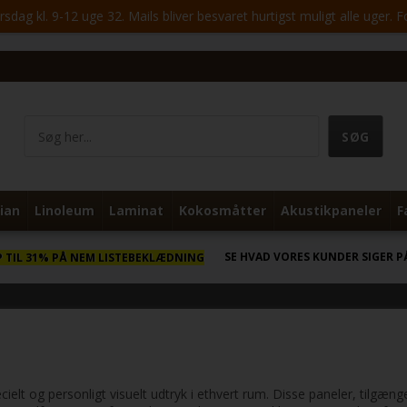
ag kl. 9-12 uge 32. Mails bliver besvaret hurtigst muligt alle uger. 
ian
Linoleum
Laminat
Kokosmåtter
Akustikpaneler
F
SE HVAD VORES KUNDER SIGER P
P TIL 31% PÅ NEM LISTEBEKLÆDNING
ielt og personligt visuelt udtryk i ethvert rum. Disse paneler, tilgæ