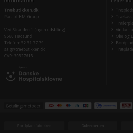
Information
Leder du
Træbutikken.dk
Træplade
Part of
HM-Group
Trækass
Trailerpl
Ved Stranden 1 (ingen udstilling)
Vinduesb
9560 Hadsund
Olie og L
Telefon: 52 51 77 79
Bordplad
salg@traebutikken.dk
Træplade
CVR: 30527615
Betalingsmetoder:
Bordpladefabrikken
Gulvexperten