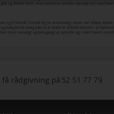
 glat og diskret finish, hvor panelerne smelter naturligt ind i overflad
 og til formål. Forestil dig en accentvæg i stuen, der tilføjer dybde 
og indbydende præg eller til at skabe et stilfuldt element i et hjemm
mmet mere sanseligt og behageligt at opholde sig i. Med træets natur
 få rådgivning på
52 51 77 79