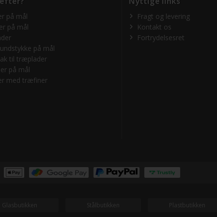
 efter?
Nyttige links
r på mål
Fragt og levering
er på mål
Kontakt os
ader
Fortrydelsesret
undstykke på mål
ak til træplader
er på mål
r med træfiner
Glasbutikken
Stålbutikken
Plastbutikken