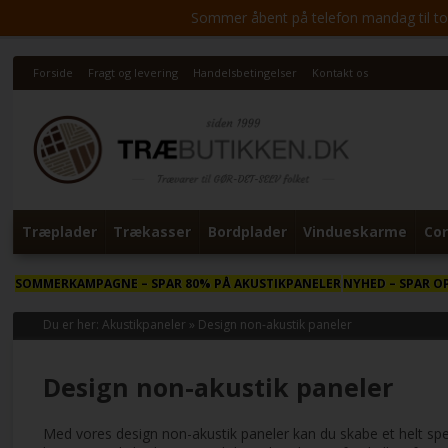
Sommer åbent på telefon mandag til torsd
Forside
Fragt og levering
Handelsbetingelser
Kontakt os
Træplader
Trækasser
Bordplader
Vindueskarme
Cor
SOMMERKAMPAGNE
– SPAR 80% PÅ AKUSTIKPANELER
NYHED
– SPAR O
Du er her:
Akustikpaneler
»
Design non-akustik paneler
Design non-akustik paneler
Med vores design non-akustik paneler kan du skabe et helt spec