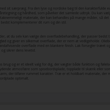
r med sit særpræg. Fra den lyse og nordiske bøg til den karakterfulde
åretegning og hårdhed, som påvirker det samlede udtryk. Du kan vælge
et taknemmeligt materiale, der kan behandles på mange måder, så de
r bedst komplementerer dit rum og din stil.
er, at du selv kan vælge den overfladebehandling, der passer bedst t
ød og giver en silkemat overflade, der er nem at vedligeholde. Oliebe
vandafvisende overflade med en blankere finish. Lak forsegler træet 
 og sikrer dens levetid.
s brug og er et ideelt valg for dig, der vægter både funktion og følels
ende atmosfære som spisebordsplade, topplade til skænk eller som et
, der tilfører rummet karakter. Træ er et holdbart materiale, der me
ordplade optimalt.