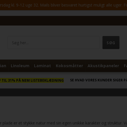
ag kl. 9-12 uge 32. Mails bliver besvaret hurtigst muligt alle uger. 
ian
Linoleum
Laminat
Kokosmåtter
Akustikpaneler
F
SE HVAD VORES KUNDER SIGER P
P TIL 31% PÅ NEM LISTEBEKLÆDNING
 plade er et stykke natur med sin egen unikke karakter og struktur. Væ