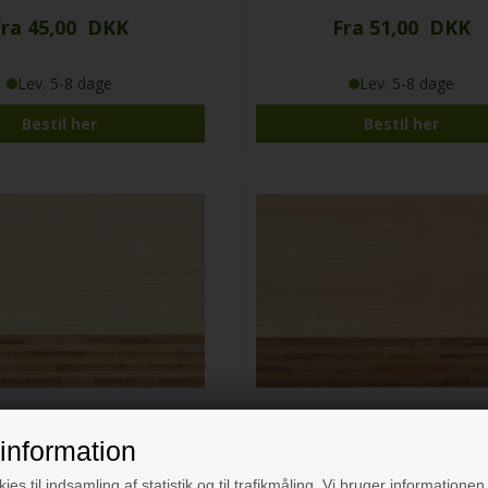
Fra 45,00 DKK
Fra 51,00 DKK
Lev. 5-8 dage
Lev. 5-8 dage
Bestil her
Bestil her
information
ies til indsamling af statistik og til trafikmåling. Vi bruger informationen 