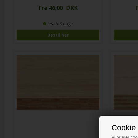
Fra 46,00 DKK
Lev. 5-8 dage
Bestil her
Cookie 
Vi bruger cook