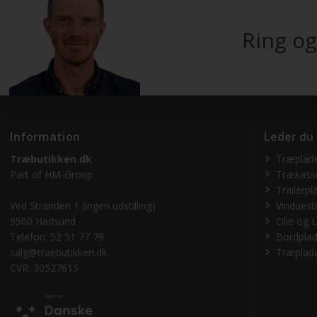
Ring og
Information
Leder du
Træbutikken.dk
Træplade
Part of
HM-Group
Trækass
Trailerpl
Ved Stranden 1 (ingen udstilling)
Vinduesb
9560 Hadsund
Olie og L
Telefon: 52 51 77 79
Bordplad
salg@traebutikken.dk
Træplade
CVR: 30527615