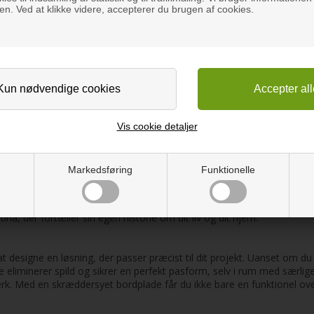
n. Ved at klikke videre, accepterer du brugen af cookies.
iv bordplade i bambus natur
40 mm massiv carboniseret 
efter mål
bordplade efter mål
Fra 50,00 DKK
Fra 50,00 DKK
Lev. 5-8 dage
Lev. 5-8 dage
Bestil her
Bestil her
Vis cookie detaljer
Markedsføring
Funktionelle
me og autencitet ind i ethvert hjem eller projekt. Hver enkelt plade e
ige variation er en del af charmen ved træ og vidner om materialets l
 en stabil og robust overflade. Dette giver dig en bordplade, der ik
a, der fortæller sin egen historie om dit liv og dit hjem.
at designe en løsning, der passer præcist til dit projekt. Uanset om du
te eliminerer spild og sikrer en perfekt pasform, selv i rum med særl
rk. Med en skræddersyet bordplade får du ikke bare en funktionel over