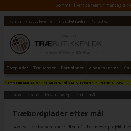
Sommer åbent på telefon mandag til torsd
Forside
Fragt og levering
Handelsbetingelser
Kontakt os
Træplader
Trækasser
Bordplader
Vindueskarme
Cor
SOMMERKAMPAGNE
– SPAR 80% PÅ AKUSTIKPANELER
NYHED
– SPAR O
Du er her:
Bordplader
»
Træbordplader efter mål
Træbordplader efter mål
Køb massive træbordplader efter mål til dit næste projekt. Hver