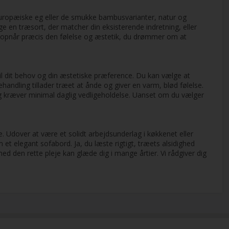
 europæiske eg eller de smukke bambusvarianter, natur og
 en træsort, der matcher din eksisterende indretning, eller
t opnår præcis den følelse og æstetik, du drømmer om at
il dit behov og din æstetiske præference. Du kan vælge at
handling tillader træet at ånde og giver en varm, blød følelse.
og kræver minimal daglig vedligeholdelse. Uanset om du vælger
e. Udover at være et solidt arbejdsunderlag i køkkenet eller
 elegant sofabord. Ja, du læste rigtigt, træets alsidighed
d den rette pleje kan glæde dig i mange årtier. Vi rådgiver dig