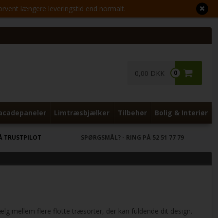
Forvent længere leveringstid end normalt.
0,00 DKK
0
acadepaneler
Limtræsbjælker
Tilbehør
Bolig & Interiør
Å TRUSTPILOT
SPØRGSMÅL?
- RING PÅ 52 51 77 79
lg mellem flere flotte træsorter, der kan fuldende dit design.