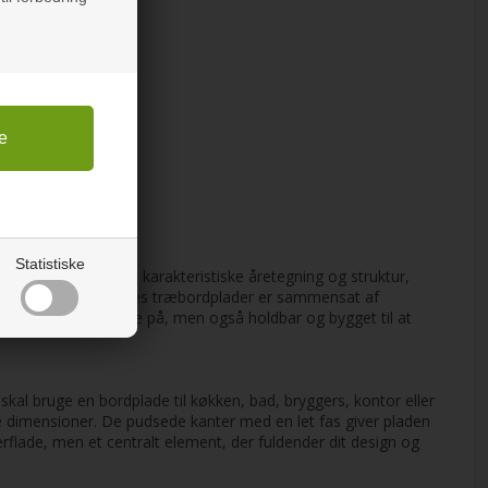
bambus
Statistiske
r unik med sin egen karakteristiske åretegning og struktur,
evende oprindelse. Vores træbordplader er sammensat af
ke blot er smuk at se på, men også holdbar og bygget til at
 skal bruge en bordplade til køkken, bad, bryggers, kontor eller
ige dimensioner. De pudsede kanter med en let fas giver pladen
flade, men et centralt element, der fuldender dit design og