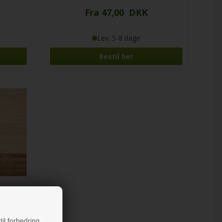
Fra 47,00 DKK
Lev. 5-8 dage
Bestil her
til forbedring