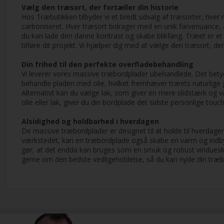
Vælg den træsort, der fortæller din historie
Hos Træbutikken tilbyder vi et bredt udvalg af træsorter, hve
carboniseret. Hver træsort bidrager med en unik farvenuance, 
du kan lade den danne kontrast og skabe blikfang. Træet er 
tilføre dit projekt. Vi hjælper dig med at vælge den træsort, de
Din frihed til den perfekte overfladebehandling
Vi leverer vores massive træbordplader ubehandlede. Det betyd
behandle pladen med olie, hvilket fremhæver træets naturlige gl
Alternativt kan du vælge lak, som giver en mere slidstærk og 
olie eller lak, giver du din bordplade det sidste personlige touch
Alsidighed og holdbarhed i hverdagen
De massive træbordplader er designet til at holde til hverdagen
værkstedet, kan en træbordplade også skabe en varm og indbyd
gør, at det endda kan bruges som en smuk og robust vindueskarm
gerne om den bedste vedligeholdelse, så du kan nyde din træb