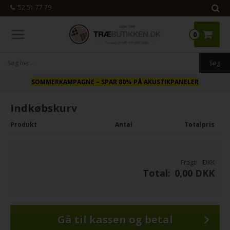
52 51 77 79
0
SOMMERKAMPAGNE
– SPAR 80% PÅ AKUSTIKPANELER
Indkøbskurv
Produkt
Antal
Totalpris
Fragt:
DKK
Total:
0,00 DKK
Gå til kassen og betal