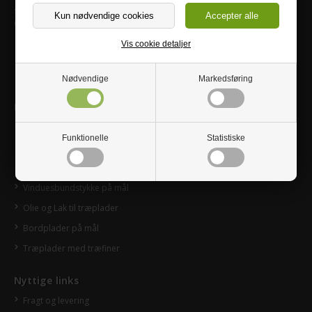
salg@traebutikken.dk
CVR: 30527615
Vis cookie detaljer
Nødvendige
Markedsføring
Leder du efter?
Træplader på mål
Funktionelle
Statistiske
Trækasser på mål
Trailerplader
Vinduesbundstykke på mål
Olie og Lak til træplader
Bordplader på mål
Træplader med træfiner
Nyttige links
Fragt og levering