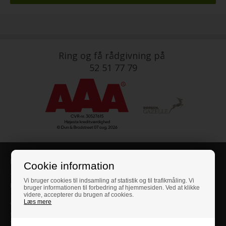
Ring og få rådgivning på
52 51 77 79
Information
Cookie information
Træbutikken.dk
Vi bruger cookies til indsamling af statistik og til trafikmåling. Vi
Part of
HM-Group
bruger informationen til forbedring af hjemmesiden. Ved at klikke
videre, accepterer du brugen af cookies.
Læs mere
Ved Stranden 1 (ingen udstilling)
9560 Hadsund
Telefon: 52 51 77 79