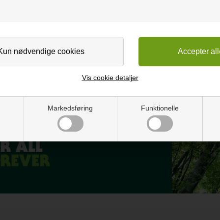
DE PRODUKTER
odukter. FSC er et miljømærke for ansvarlig
ræ, end skoven kan nå at reproducere. Samtidig
vares og beskyttes under skovdriften, og at de
se, sikkerhedsudstyr og en ordentlig løn. Se
ærkede produkter.
Vis cookie detaljer
®
FSC
N001813
Markedsføring
Funktionelle