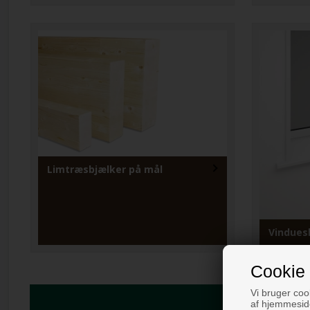
Limtræsbjælker på mål
Vindues
Cookie 
Vi bruger cook
af hjemmeside