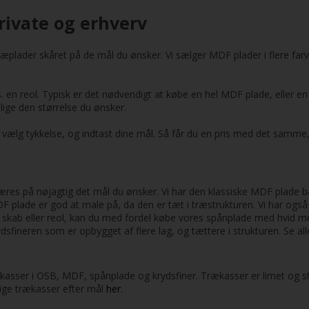
rivate og erhverv
ræplader skåret på de mål du ønsker. Vi sælger MDF plader i flere f
ks. en reol. Typisk er det nødvendigt at købe en hel MDF plade, eller en
ige den størrelse du ønsker.
r, vælg tykkelse, og indtast dine mål. Så får du en pris med det samm
 skæres på nøjagtig det mål du ønsker. Vi har den klassiske MDF plade b
F plade er god at male på, da den er tæt i træstrukturen. Vi har o
idt skab eller reol, kan du med fordel købe vores spånplade med hvid m
rydsfineren som er opbygget af flere lag, og tættere i strukturen. Se 
rækasser i OSB, MDF, spånplade og krydsfiner. Trækasser er limet og 
llige trækasser efter mål
her.