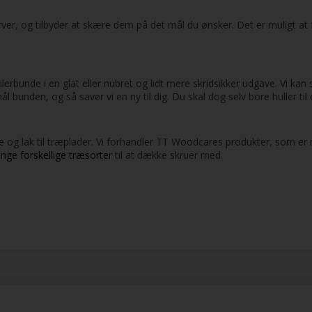
e farver, og tilbyder at skære dem på det mål du ønsker. Det er muligt 
trailerbunde i en glat eller nubret og lidt mere skridsikker udgave. Vi 
mål bunden, og så saver vi en ny til dig. Du skal dog selv bore huller til
ie og lak til træplader. Vi forhandler TT Woodcares produkter, som er
nge forskellige træsorter
til at dække skruer med.