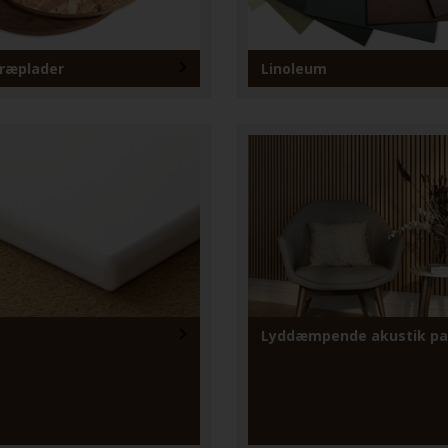
ræplader
Linoleum
Lyddæmpende akustik pa