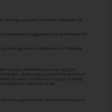
arver, de meget populære OSB plader, spånplader og
 hel spånplade i et byggemarked, for at få bare det lille
e, og kan lægge varen i indkøbskurven. 5-7 hverdage
åde i sort og i ubehandlet, som er en rigtig god
gså spånplader, og de meget populære OSB plader med
elamin på siderne. Desuden har vi også 2 forskellige
alle træplader der skæres på mål
her.
stiftet med meget små søm, så de holder ekstra godt.