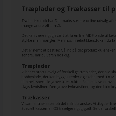
Træplader og Trækasser til p
Træbutikken.dk har Danmarks største online udvalg af t
mange andre efter mål.
Det kan være rigtig svært at få en lille MDF plade til f.e
stykke man mangler. Men hos Træbutikken.dk kan du få l
Det er nemt at bestille: Gå ind på det produkt du ønske
senere, har du varen hos dig.
Træplader
Vi har et stort udvalg af forskellige træplader, der alle
hobbyplade, der kan bygges reoler og skabe med. En MD
den helt specielle grove træstruktur. Skal du lave et hv
slags krydsfiner: Den grove fyrkrydsfiner, og den birkek
Trækasser
Vi samler trækasser på det mål du ønsker. Vi tilbyder t
Specielt kasserne i OSB sælger rigtig godt. Se de forske