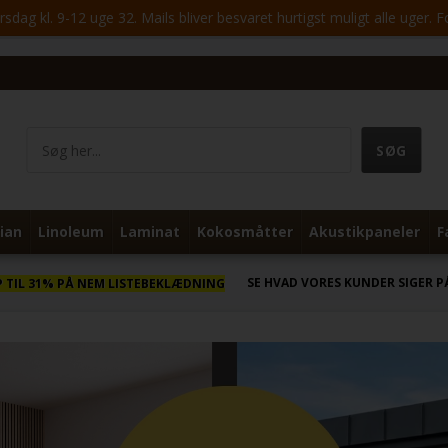
ag kl. 9-12 uge 32. Mails bliver besvaret hurtigst muligt alle uger. 
ian
Linoleum
Laminat
Kokosmåtter
Akustikpaneler
F
SE HVAD VORES KUNDER SIGER P
P TIL 31% PÅ NEM LISTEBEKLÆDNING