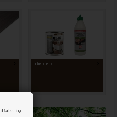
Lim + olie
til forbedring