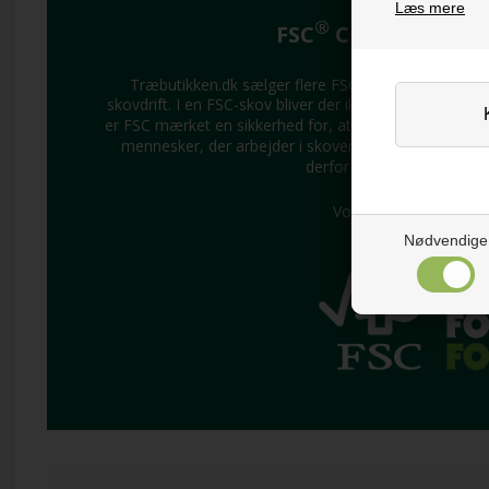
Læs mere
®
FSC
CERTIFICERE
®
Træbutikken.dk sælger flere FSC
-certificerede pr
skovdrift. I en FSC-skov bliver der ikke fældet mere t
er FSC mærket en sikkerhed for, at dyr og planteliv be
mennesker, der arbejder i skoven, er sikret uddannel
derfor efter vores FSC-m
Vores licenskode er: 
Nødvendige