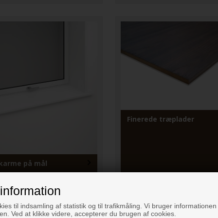
Finerede træplader
karme på mål
information
ies til indsamling af statistik og til trafikmåling. Vi bruger informationen 
n. Ved at klikke videre, accepterer du brugen af cookies.