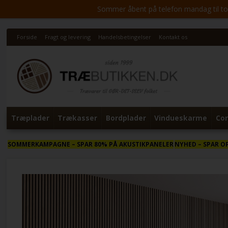
Sommer åbent på telefon mandag til torsd
Forside
Fragt og levering
Handelsbetingelser
Kontakt os
Træplader
Trækasser
Bordplader
Vindueskarme
Cor
SOMMERKAMPAGNE
– SPAR 80% PÅ AKUSTIKPANELER
NYHED
– SPAR O