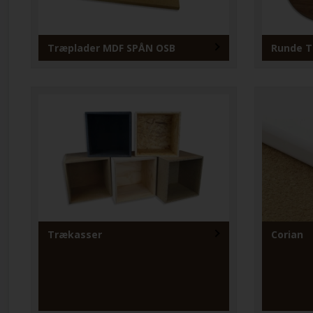
Træplader MDF SPÅN OSB
Runde T
Trækasser
Corian