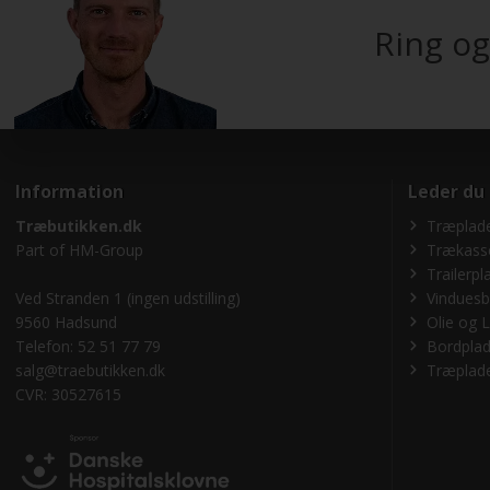
Ring og
Information
Leder du
Træbutikken.dk
Træplade
Part of
HM-Group
Trækass
Trailerpl
Ved Stranden 1 (ingen udstilling)
Vinduesb
9560 Hadsund
Olie og L
Telefon: 52 51 77 79
Bordplad
salg@traebutikken.dk
Træplade
CVR: 30527615