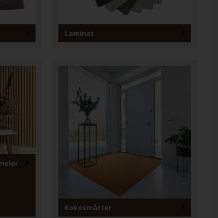
Laminat
neler
Kokosmåtter