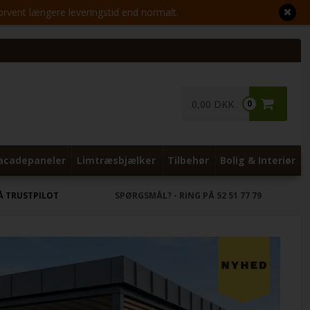
Forvent længere leveringstid end normalt.
0,00 DKK
0
acadepaneler
Limtræsbjælker
Tilbehør
Bolig & Interiør
Å TRUSTPILOT
SPØRGSMÅL?
- RING PÅ 52 51 77 79