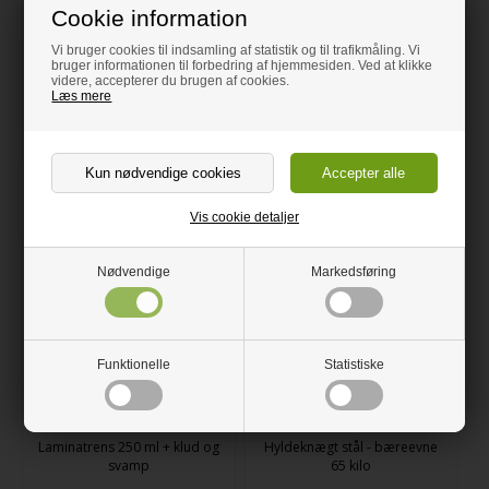
Cookie information
Alle kompaktlaminat pladerne er fræset på CNC maskine. Det
giver en pæn fræset kant hele vejen rundt. Desuden har
Vi bruger cookies til indsamling af statistik og til trafikmåling. Vi
kanterne på siderne en lille skrå kant (brækket kant), som gør
bruger informationen til forbedring af hjemmesiden. Ved at klikke
dem rare at røre ved.
videre, accepterer du brugen af cookies.
Læs mere
Tolerancer på tykkelse er +/-0,5 mm - og længde/bredde er +/-2
mm.
Relaterede varer
Vis cookie detaljer
Nødvendige
Markedsføring
Funktionelle
Statistiske
Laminatrens 250 ml + klud og
Hyldeknægt stål - bæreevne
svamp
65 kilo