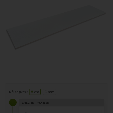
cm
mm
Mål angives i:
VÆLG EN TYKKELSE