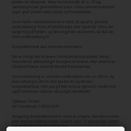
pladen sit udseende. Selve kernen består af ca. 50 lag
sammenpresset gennemfarvet papir. Dette sammenpressede
papir giver pladen dens styrke og formstabilitet.
Da en hylde i kompaktlaminat er tynd, så sørg for grundig
understøtning i form af hyldeknægte eller lignende. Stilles der
tunge ting på hylden, og den begynder at krumme, så skal der
mere understøtning til.
Kompaktlaminat skal anvendes indendørs.
Det er muligt selv at skære i kompaktlaminat pladen. Benyt
fintandende stiksavklinger beregnet til laminat, eller anvend en
håndoverfræser med hårdtmetal fræseværktøj.
Vores anbefaling er, at hylden understøttes min. pr. 60 cm. og
max udhæng er 20 cm. Der kan bores og skrues i
kompaktlaminat, men pas på ikke at bore igennem. Hylden kan
også monteres i silikone, så undgås skruehuller.
Tykkelse: 10 mm
NCS-farvekode: S 0502-G50Y
Rengøring: Kompaktlaminat er nemt at rengøre. Den tørres nemt
over med en karklud vredet i lunkent vand. Til genstridige pletter
kan anvendes special laminatrens.