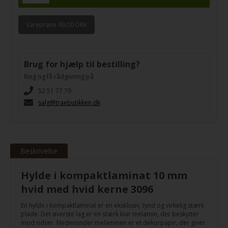
Vareprøve 49,00 DKK
Brug for hjælp til bestilling?
Ring og få rådgivning på
52 51 77 79
salg@traebutikken.dk
Beskrivelse
Hylde i kompaktlaminat 10 mm
hvid med hvid kerne 3096
En hylde i kompaktlaminat er en eksklusiv, tynd og virkelig stærk
plade. Det øverste lag er en stærk klar melamin, der beskytter
mod ridser. Nedenunder melaminen er et dekorpapir, der giver