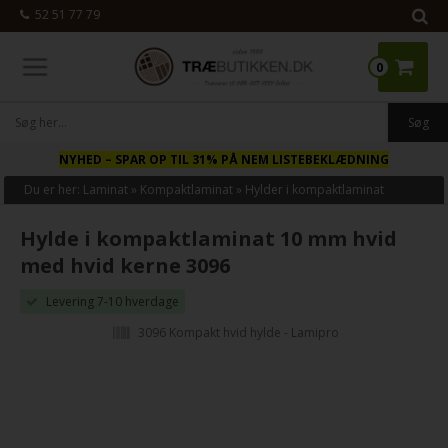
52 51 77 79
0
NYHED
– SPAR OP TIL 31% PÅ NEM LISTEBEKLÆDNING
Du er her:
Laminat
»
Kompaktlaminat
»
Hylder i kompaktlaminat
Hylde i kompaktlaminat 10 mm hvid
med hvid kerne 3096
Levering 7-10 hverdage
3096 Kompakt hvid hylde - Lamipro