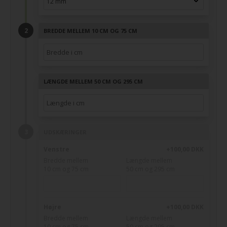
BREDDE MELLEM 10 CM OG 75 CM
LÆNGDE MELLEM 50 CM OG 295 CM
UDSKÆRINGER
Venstre
+100,00 DKK
Bredde mellem
Længde mellem
10 cm og 75 cm
50 cm og 295 cm
Højre
+100,00 DKK
Bredde mellem
Længde mellem
10 cm og 75 cm
50 cm og 295 cm