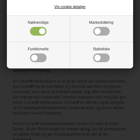
Vinduesbundstykket skæres efter mål med eventuelle
udskæringer i hver ende, så det tilpasses dit vindue nøjagtigt.
Vis cookie detaljer
Corian® er et ensartet kompositmateriale, som består af 1/3
akryl og 2/3 naturlige mineraler. Derudover tilsættes pigment i
Nødvendige
Markedsføring
den ønskede nuance.
Corian® bliver ofte brugt inden for design og arkitektur, da
materialet er ekstremt holdbart og modstandsdygtigt over for
slid og pletter, det er nemt at forme og tilpasse, det er lysægte,
Funktionelle
Statistiske
hvilket betyder at det bevarer farven ved eksponering for alle
typer lys, og så er det super nemt at vedligeholde og rengøre.
Endelig har Corian® en fløjlsblød overflade og en eksklusiv,
luksuriøs fremtoning.
En Corian® vindueskarm er et godt valg til alle vinduesområder,
da Corian® har en helt lukket og dermed særdeles hygiejnisk
overflade, som sikrer at hverken væske, lugt eller farvestoffer
kan trænge ind i materialet. Hverken bakterier eller mug kan gro
på en Corian® vindueskarm. Corian® er således også velegnet
til for eksempel børneværelser, badeværelser og andre steder
med store krav til hygiejnen.
Vores Corian® vinduesbundstykker findes i et væld af flotte
farver, så der findes noget for enhver smag. Giv dit vinduesparti
en lækker finish og gør vindueskarmen til en del af din
indretning.