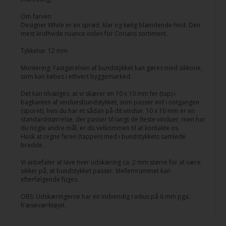
Om farven:
Designer White er en sprød, klar og kølig blændende hvid. Den
mest kridhvide nuance inden for Corians sortiment.
Tykkelse: 12 mm
Montering: Fastgørelsen af bundstykket kan gøres med silikone,
som kan købes i ethvert byggemarked.
Det kan tilvælges, at vi skærer en 10 x 10 mm fer (tap) i
bagkanten af vinduesbundstykket, som passer ind i notgangen
(sporet), hvis du har et sådan på dit vindue. 10 x 10 mm er en
standardstørrelse, der passer til langt de fleste vinduer, men har
du nogle andre mål, er du velkommen til at kontakte os.
Husk at regne feren (tappen) med i bundstykkets samlede
bredde.
Vi anbefaler at lave hver udskæring ca. 2 mm større for at være
sikker på, at bundstykket passer. Mellemrummet kan
efterfølgende fuges.
OBS: Udskæringerne har en indvendig radius på 6 mm pga.
fræseværktøjet.