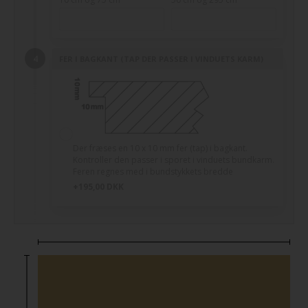
FER I BAGKANT (TAP DER PASSER I VINDUETS KARM)
Der fræses en 10 x 10 mm fer (tap) i bagkant.
Kontroller den passer i sporet i vinduets bundkarm.
Feren regnes med i bundstykkets bredde
+195,00 DKK