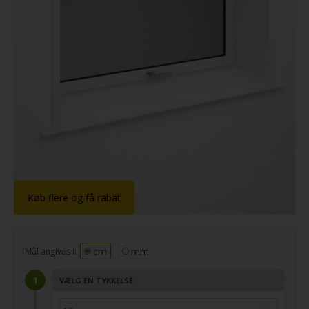
Dupont
®
Corian
Køb flere og få rabat
cm
mm
Mål angives i:
VÆLG EN TYKKELSE