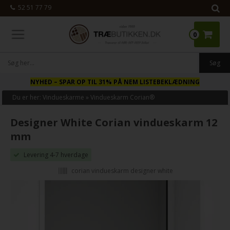
52 51 77 79
0
NYHED
– SPAR OP TIL 31% PÅ NEM LISTEBEKLÆDNING
Du er her:
Vindueskarme
»
Vindueskarm Corian®
Designer White Corian vindueskarm 12
mm
Levering 4-7 hverdage
corian vindueskarm designer white