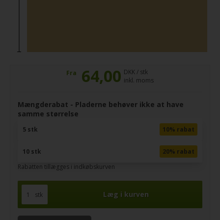
64,00
DKK / stk
Fra
inkl. moms
Mængderabat - Pladerne behøver ikke at have
samme størrelse
5 stk
10% rabat
10 stk
20% rabat
Rabatten tillægges i indkøbskurven
stk