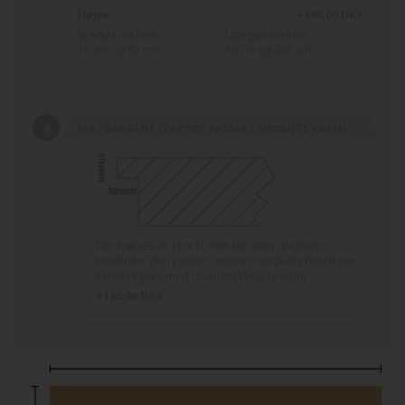
Højre
+100,00 DKK
Bredde mellem
Længde mellem
10 cm og 92 cm
50 cm og 295 cm
FER I BAGKANT (TAP DER PASSER I VINDUETS KARM)
Der fræses en 10 x 10 mm fer (tap) i bagkant.
Kontroller den passer i sporet i vinduets bundkarm.
Feren regnes med i bundstykkets bredde
+195,00 DKK