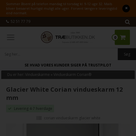
Sommer åbent på telefon mandag til torsdag kl. 9-12 uge 32. Mails
bliver besvaret hurtigst muligt alle uger. Forvent længere leveringstid
end normalt.
52 51 77 79
0
SE HVAD VORES KUNDER SIGER PÅ TRUSTPILOT
Du er her:
Vindueskarme
»
Vindueskarm Corian®
Glacier White Corian vindueskarm 12
mm
Levering 4-7 hverdage
corian vindueskarm glacier white