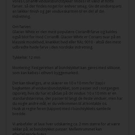
Vores Corian® vinduesbundstykker findes i et væld af flotte
farver, så der findes noget for enhver smag. Giv dit vinduesparti
en lækker finish og gør vindueskarmen til en del af din
indretning.
Om farven:
Glacier White er den mest populære Corian® farve og kaldes
også blot for Hvid Corian®. Glacier White er Corians svar på en
klassisk modehvid, knækket hvid eller RAL 9010 - altså den mest
udbredte hvide farve i den nordiske indretning.
Tykkelse: 12 mm
Montering: Fastgørelsen af bundstykket kan gøres med silikone,
som kan købes i ethvert byggemarked.
Det kan tilvælges, at vi skærer en 10 x 10 mm fer (tap) i
bagkanten af vinduesbundstykket, som passer ind i notgangen
(sporet), hvis du har et sådan på dit vindue. 10 x 10 mm er en
standardstørrelse, der passer til langt de fleste vinduer, men har
du nogle andre mål, er du velkommen til at kontakte os.
Husk at regne feren (tappen) med i bundstykkets samlede
bredde.
Vi anbefaler at lave hver udskæring ca. 2 mm større for at være
sikker på, at bundstykket passer. Mellemrummet kan
efterfølgende fuges.