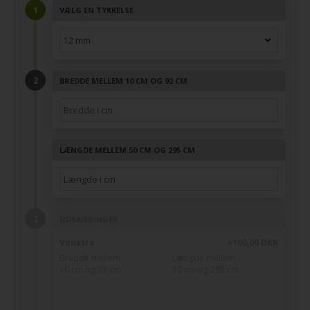
VÆLG EN TYKKELSE
BREDDE MELLEM 10 CM OG 92 CM
LÆNGDE MELLEM 50 CM OG 295 CM
UDSKÆRINGER
Venstre
+100,00 DKK
Bredde mellem
Længde mellem
10 cm og 92 cm
50 cm og 295 cm