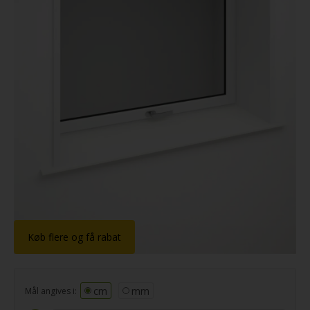
Dupont
®
Corian
Køb flere og få rabat
cm
mm
Mål angives i: