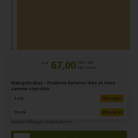
67,00
DKK / stk
Fra
inkl. moms
Mængderabat - Pladerne behøver ikke at have
samme størrelse
5 stk
10% rabat
10 stk
20% rabat
Rabatten tillægges i indkøbskurven