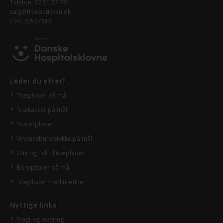
Telefon: 52 51 77 79
salg@traebutikken.dk
CVR: 30527615
Leder du efter?
Træplader på mål
Trækasser på mål
Trailerplader
Vinduesbundstykke på mål
Olie og Lak til træplader
Bordplader på mål
Træplader med træfiner
Nyttige links
Fragt og levering