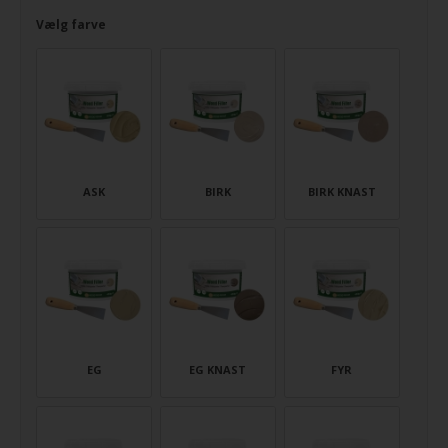
Vælg farve
ASK
BIRK
BIRK KNAST
EG
EG KNAST
FYR