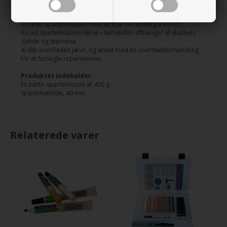
1) Brug den medfølgende spartel til at fylde skaden med
træspartel.
2) Påfør spartelmassen med let tryk i en vinkel på 30-45°.
3) Lad spartelmassen tørre – tørretiden afhænger af skadens
dybde og størrelse.
4) Slib overfladen jævn, og afslut med en overfladebehandling
for at forsegle reparationen.
Produktet indeholder:
En bøtte spartelmasse af 400 g.
Spartelværktøj, 40 mm
Relaterede varer