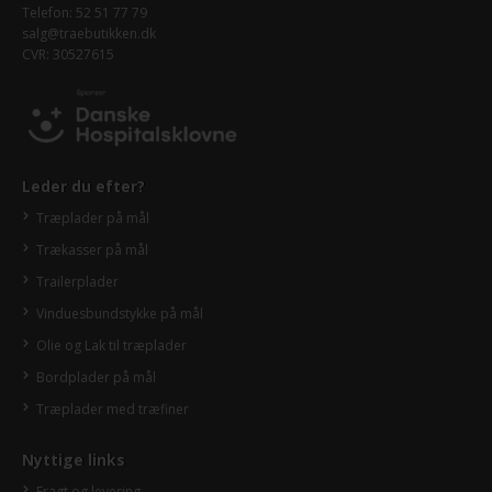
Telefon: 52 51 77 79
salg@traebutikken.dk
CVR: 30527615
Leder du efter?
Træplader på mål
Trækasser på mål
Trailerplader
Vinduesbundstykke på mål
Olie og Lak til træplader
Bordplader på mål
Træplader med træfiner
Nyttige links
Fragt og levering