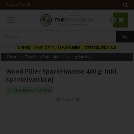
52 51 77 79
0
NYHED
– SPAR OP TIL 31% PÅ NEM LISTEBEKLÆDNING
Du er her:
Tilbehør
»
Reparation af træ og laminat
Wood Filler Spartelmasse 400 g. inkl.
Spartelværktøj
Levering 2-3 hverdage
65120-129