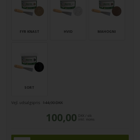
FYR KNAST
HVID
MAHOGNI
SORT
Vejl. udsalgspris
144,90 DKK
100,00
DKK
/
stk
inkl. moms