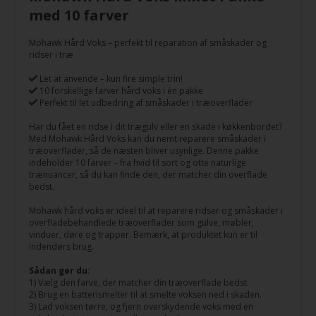
med 10 farver
Mohawk Hård Voks – perfekt til reparation af småskader og
ridser i træ
Let at anvende – kun fire simple trin!
10 forskellige farver hård voks i én pakke
Perfekt til let udbedring af småskader i træoverflader
Har du fået en ridse i dit trægulv eller en skade i køkkenbordet?
Med Mohawk Hård Voks kan du nemt reparere småskader i
træoverflader, så de næsten bliver usynlige. Denne pakke
indeholder 10 farver – fra hvid til sort og otte naturlige
trænuancer, så du kan finde den, der matcher din overflade
bedst.
Mohawk hård voks er ideel til at reparere ridser og småskader i
overfladebehandlede træoverflader som gulve, møbler,
vinduer, døre og trapper. Bemærk, at produktet kun er til
indendørs brug.
Sådan gør du:
1) Vælg den farve, der matcher din træoverflade bedst.
2) Brug en batterismelter til at smelte voksen ned i skaden.
3) Lad voksen tørre, og fjern overskydende voks med en