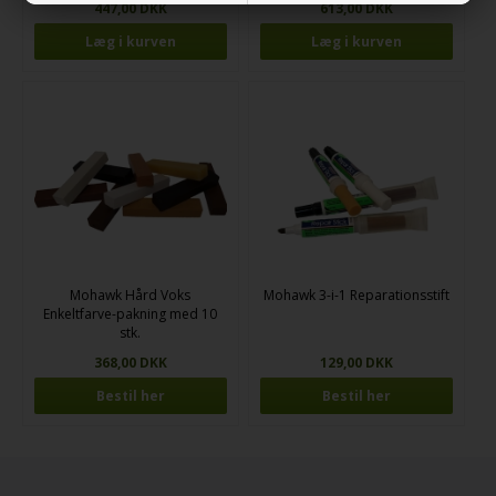
447,00 DKK
613,00 DKK
Mohawk Hård Voks
Mohawk 3-i-1 Reparationsstift
Enkeltfarve-pakning med 10
stk.
368,00 DKK
129,00 DKK
Bestil her
Bestil her