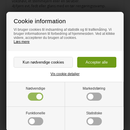
vokshøvl, et stemmejern eller en skraber.
4) Fjern evt. fedt eller glans med en tør rengøringssvamp.
Produktet indeholder:
Cookie information
En pakke med 10 stk. hård voks – én i hver af følgende farver:
Valnød, hvid RAL 9010, sort RAL 9005, ahorn, transparent 901,
Vi bruger cookies til indsamling af statistik og til trafikmåling. Vi
brun, hvidlig beige, eg, mokka og kona.
bruger informationen til forbedring af hjemmesiden. Ved at klikke
videre, accepterer du brugen af cookies.
Læs mere
Relaterede varer
Vis cookie detaljer
Nødvendige
Markedsføring
Funktionelle
Statistiske
Mohawk Batterismelter til
Mohawk Hård Voks Basic Sæt
Hård Voks inkl. Batterier
– 10 stk. Voks inkl. Værktøj