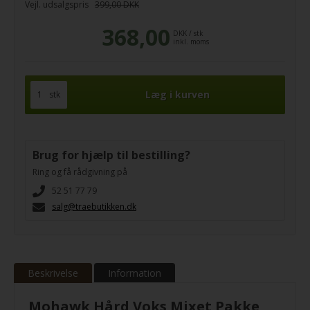
Vejl. udsalgspris
399,00 DKK
368,00
DKK
/
stk
inkl. moms
stk
Brug for hjælp til bestilling?
Ring og få rådgivning på
52 51 77 79
salg@traebutikken.dk
Beskrivelse
Information
Mohawk Hård Voks Mixet Pakke