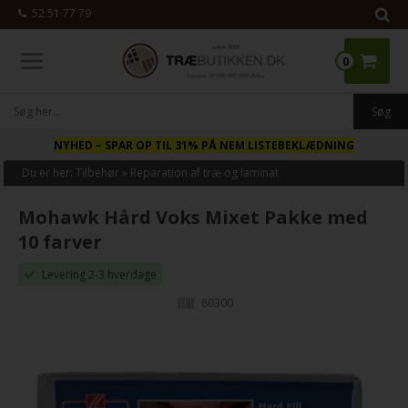
52 51 77 79
0
NYHED
– SPAR OP TIL 31% PÅ NEM LISTEBEKLÆDNING
Du er her:
Tilbehør
»
Reparation af træ og laminat
Mohawk Hård Voks Mixet Pakke med
10 farver
Levering 2-3 hverdage
80300