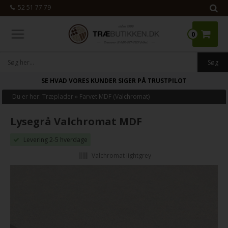
52 51 77 79
0
SE HVAD VORES KUNDER SIGER PÅ TRUSTPILOT
Du er her:
Træplader
»
Farvet MDF (Valchromat)
Lysegrå Valchromat MDF
Levering 2-5 hverdage
Valchromat lightgrey