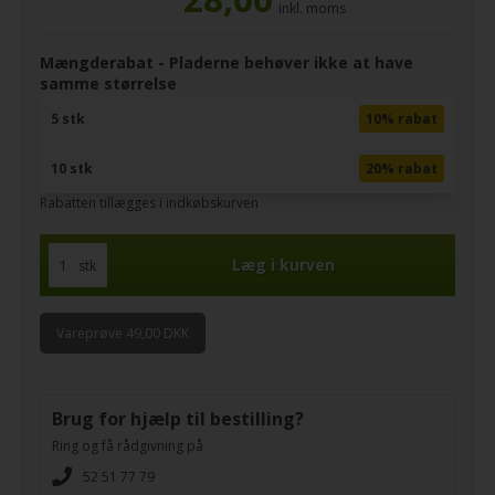
inkl. moms
Mængderabat - Pladerne behøver ikke at have
samme størrelse
5 stk
10% rabat
10 stk
20% rabat
Rabatten tillægges i indkøbskurven
stk
Vareprøve 49,00 DKK
Brug for hjælp til bestilling?
Ring og få rådgivning på
52 51 77 79