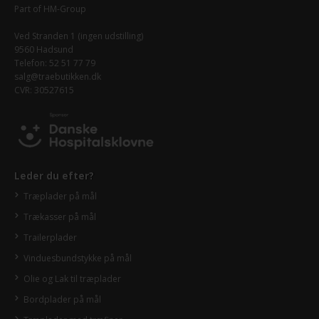
Part of
HM-Group
Ved Stranden 1 (ingen udstilling)
9560 Hadsund
Telefon: 52 51 77 79
salg@traebutikken.dk
CVR: 30527615
Leder du efter?
Træplader på mål
Trækasser på mål
Trailerplader
Vinduesbundstykke på mål
Olie og Lak til træplader
Bordplader på mål