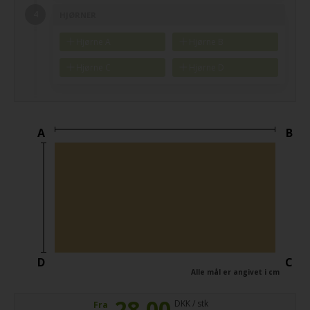
HJØRNER
Hjørne A
Hjørne B
Hjørne C
Hjørne D
A
B
D
C
Alle mål er angivet i cm
28,00
DKK / stk
Fra