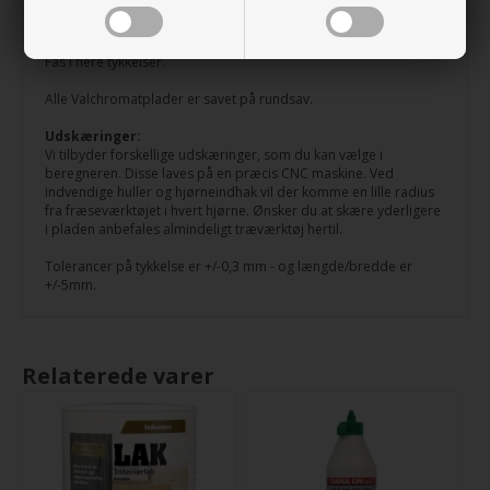
eksempelvis være olie, voks eller lak. Pladerne er til indendørs
brug.
Fås i flere tykkelser.
Alle Valchromatplader er savet på rundsav.
Udskæringer:
Vi tilbyder forskellige udskæringer, som du kan vælge i
beregneren. Disse laves på en præcis CNC maskine. Ved
indvendige huller og hjørneindhak vil der komme en lille radius
fra fræseværktøjet i hvert hjørne. Ønsker du at skære yderligere
i pladen anbefales almindeligt træværktøj hertil.
Tolerancer på tykkelse er +/-0,3 mm - og længde/bredde er
+/-5mm.
Relaterede varer