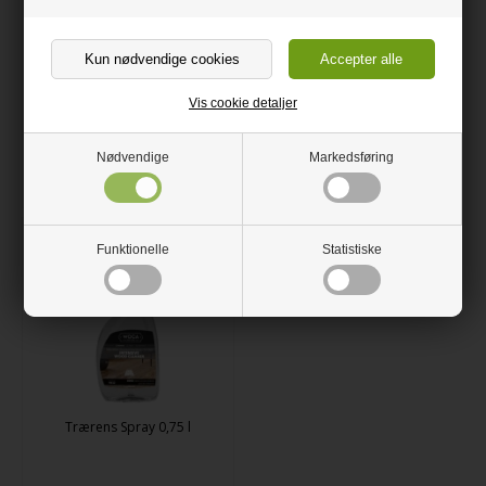
Hvid Køkkenbordsolie 0,75 l
Mahogni Køkkenbordsolie
0,75 l
Vis cookie detaljer
195,00 DKK
195,00 DKK
Nødvendige
Markedsføring
Funktionelle
Statistiske
Trærens Spray 0,75 l