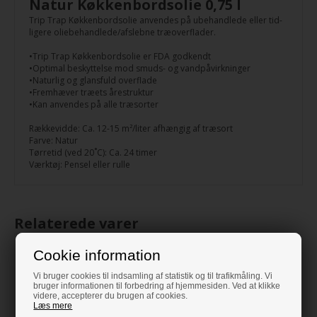
Natur Køkkenbordsolie 0,75 l
Trip Trap Køkkenbordsolie anvendes på ubehandlede eller tid­
ligere oliebehandlede/afslebne træoverflader.
•Trip Trap Køkkenbordsolie er FDA godkendt
•Optimal beskyttelse mod smuds- og vandpåvirkninger
•Naturlig og glansfuld overflade
•Fremhæver træets årestruktur
•Kan anvendes på alle træsorter
Rækkevidde: Ca. 12-15 m²/liter afhængig af træsort
Farve: Natur
Tørretid (ved 20˚C): Ca. 24 timer
Værktøj: Pensel eller rulle
Relaterede varer
Cookie information
Vi bruger cookies til indsamling af statistik og til trafikmåling. Vi
bruger informationen til forbedring af hjemmesiden. Ved at klikke
videre, accepterer du brugen af cookies.
Læs mere