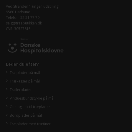
Ved Stranden 1 (ingen udstilling)
9560 Hadsund
Telefon: 52 51 77 79
salg@traebutikken.dk
CVR: 30527615
Leder du efter?
Træplader på mål
Trækasser på mål
Trailerplader
Vinduesbundstykke på mål
Olie og Lak til træplader
Bordplader på mål
Træplader med træfiner