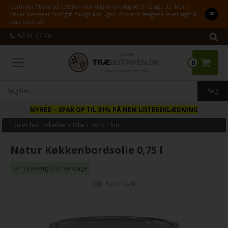
Sommer åbent på telefon mandag til torsdag kl. 9-12 uge 32. Mails
bliver besvaret hurtigst muligt alle uger. Forvent længere leveringstid
end normalt.
52 51 77 79
0
NYHED
– SPAR OP TIL 31% PÅ NEM LISTEBEKLÆDNING
Du er her:
Tilbehør
»
Olie + rens + lim
Natur Køkkenbordsolie 0,75 l
Levering 2-3 hverdage
527713-00