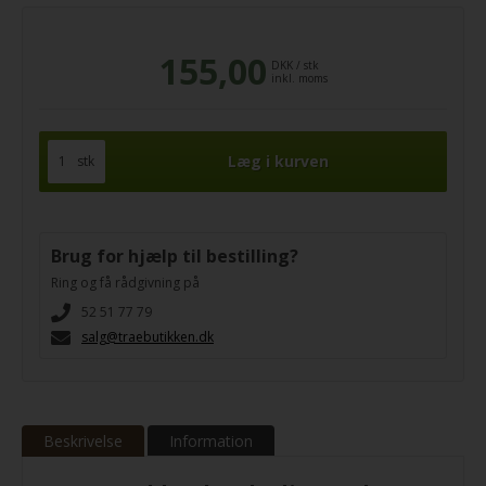
155,00
DKK
/
stk
inkl. moms
stk
Brug for hjælp til bestilling?
Ring og få rådgivning på
52 51 77 79
salg@traebutikken.dk
Beskrivelse
Information