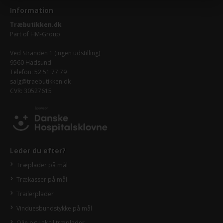
Information
Træbutikken.dk
Part of
HM-Group
Ved Stranden 1 (ingen udstilling)
9560 Hadsund
Telefon: 52 51 77 79
salg@traebutikken.dk
CVR: 30527615
Leder du efter?
Træplader på mål
Trækasser på mål
Trailerplader
Vinduesbundstykke på mål
Olie og Lak til træplader