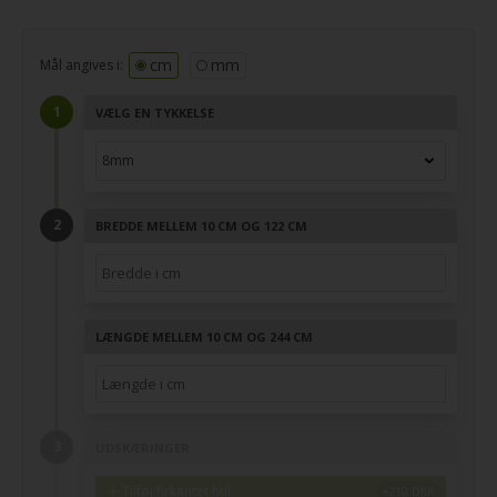
cm
mm
Mål angives i:
VÆLG EN TYKKELSE
BREDDE MELLEM 10 CM OG 122 CM
LÆNGDE MELLEM 10 CM OG 244 CM
UDSKÆRINGER
Tilføj firkantet hul