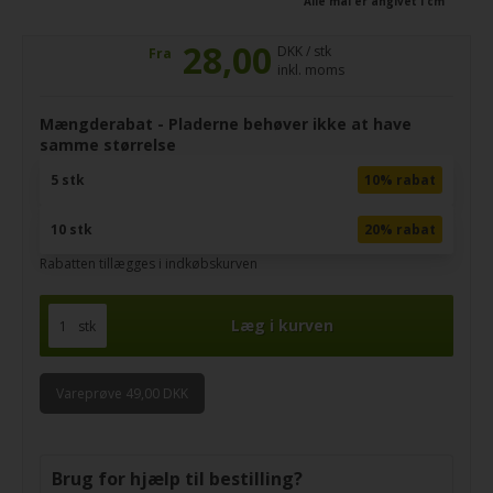
Alle mål er angivet i cm
28,00
DKK / stk
Fra
inkl. moms
Mængderabat - Pladerne behøver ikke at have
samme størrelse
5 stk
10% rabat
10 stk
20% rabat
Rabatten tillægges i indkøbskurven
stk
Vareprøve 49,00 DKK
Brug for hjælp til bestilling?