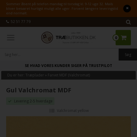
Sommer åbent på telefon mandag til torsdag kl. 9-12 uge 32. Mails
bliver besvaret hurtigst muligt alle uger. Forvent længere leveringstid
end normalt.
52 51 77 79
0
SE HVAD VORES KUNDER SIGER PÅ TRUSTPILOT
Du er her:
Træplader
»
Farvet MDF (Valchromat)
Gul Valchromat MDF
Levering 2-5 hverdage
Valchromat yellow