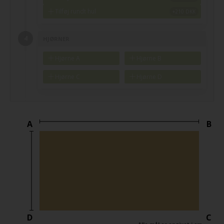
Tilføj rundt hul
HJØRNER
Hjørne A
Hjørne B
Hjørne C
Hjørne D
A
B
D
C