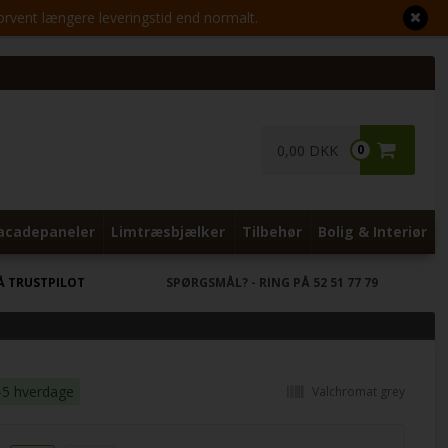
Forvent længere leveringstid end normalt.
0,00 DKK
0
acadepaneler
Limtræsbjælker
Tilbehør
Bolig & Interiør
Å TRUSTPILOT
SPØRGSMÅL?
- RING PÅ 52 51 77 79
-5 hverdage
Valchromat grey