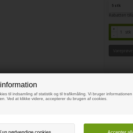
5 stk
Rabatten til
+
stk
-
Vareprøve
information
ies til indsamling af statistik og til trafikmåling. Vi bruger informationen 
n. Ved at klikke videre, accepterer du brugen af cookies.