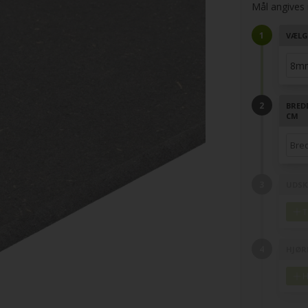
Mål angives i
VÆLG
BRED
CM
UDSK
T
HJØR
H