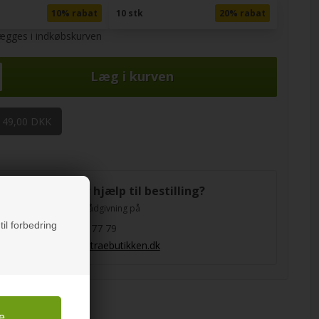
10% rabat
10 stk
20% rabat
lægges i indkøbskurven
 49,00 DKK
Brug for hjælp til bestilling?
Ring og få rådgivning på
til forbedring
52 51 77 79
salg@traebutikken.dk