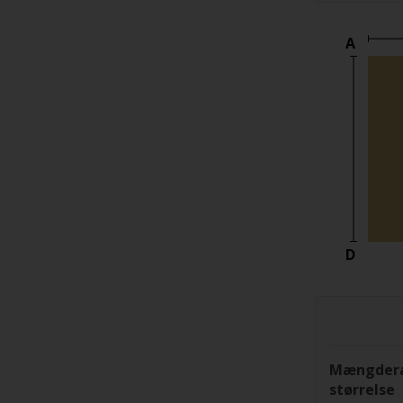
A
D
Mængderab
størrelse