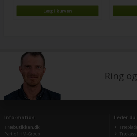
Ring og
Information
Leder du
Træbutikken.dk
Træplade
Part of
HM-Group
Trækass