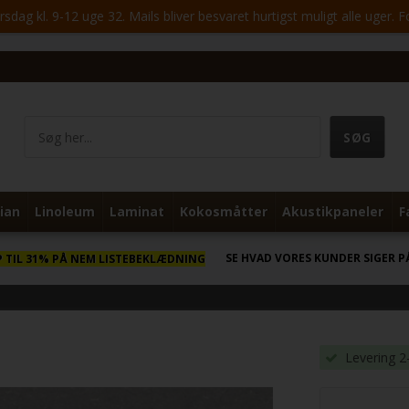
ag kl. 9-12 uge 32. Mails bliver besvaret hurtigst muligt alle uger. 
ian
Linoleum
Laminat
Kokosmåtter
Akustikpaneler
F
SE HVAD VORES KUNDER SIGER P
P TIL 31% PÅ NEM LISTEBEKLÆDNING
Levering 2