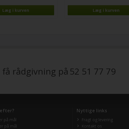
 få rådgivning på
52 51 77 79
 efter?
Nyttige links
r på mål
Fragt og levering
er på mål
Kontakt os