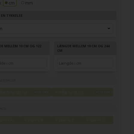
:
cm
mm
 EN TYKKELSE
DE MELLEM 10 CM OG 122
LÆNGDE MELLEM 10 CM OG 244
CM
ÆRINGER
ilføj firkantet hul
Tilføj rundt hul
NER
jørne A
Hjørne B
Hjørne C
Hjørne D