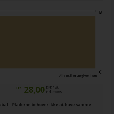
B
C
Alle mål er angivet i cm
28,00
DKK / stk
Fra
inkl. moms
at - Pladerne behøver ikke at have samme