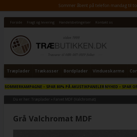
Sommer åbent på telefon mandag til torsd
Forside
Fragt og levering
Handelsbetingelser
Kontakt os
Træplader
Trækasser
Bordplader
Vindueskarme
Cor
SOMMERKAMPAGNE
– SPAR 80% PÅ AKUSTIKPANELER
NYHED
– SPAR O
Du er her:
Træplader
»
Farvet MDF (Valchromat)
Grå Valchromat MDF