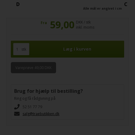
D
C
Alle mål er angivet i cm
59,00
DKK / stk
Fra
inkl. moms
stk
Vareprøve 49,00 DKK
Brug for hjælp til bestilling?
Ring og få rådgivning på
52 51 77 79
salg@traebutikken.dk