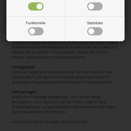
for at slibe pladen grundigt, og afslut med korn 400. Man kan
godt ridse Corian plader, men fordelen er, at de kan slibes op
igen. Ridser ses mest tydeligt i mørke ensfarvede plader.
Forarbejdning:
Funktionelle
Statistiske
Det er muligt selv at forarbejde og tilskære Corian plader. Brug
fintandede klinger og hårdtmetal værktøj. Vi anbefaler at
benytte en overfræser for at få en flot finish på kanterne.
Slibning foretages bedst med en rondel / excentersliber. Husk at
brække kanterne efterfølgende da de ellers kan være sarte. Der
må ikke skrues direkte i Corian pladen, da den så vil revne.
Monter i stedet pladen med elastisk silikone.
Vedligehold:
Corian er meget nem at vedligeholde. Tør den blot over med
lunkent vand og brug evt. et universal rengøringsmiddel. Til
grundigere rengøring anbefales at bruge Corian plejesættet.
Udskæringer:
Vi tilbyder forskellige udskæringer, som du kan vælge i
beregneren. Disse laves på en præcis CNC maskine. Ved
indvendige huller og hjørneindhak vil der komme en lille radius
fra fræseværktøjet i hvert hjørne.
Alt vores Corian er den ægte vare fra DuPont.