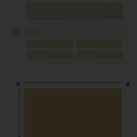
Tilføj firkantet hul
Tilføj rundt hul
HJØRNER
Hjørne A
Hjørne B
Hjørne C
Hjørne D
A
B