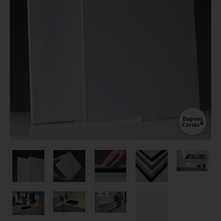
Dupont
®
Corian