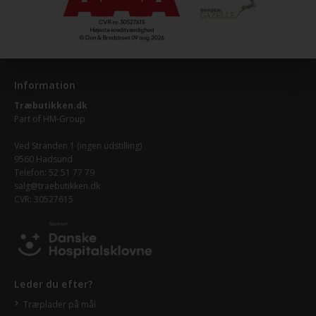
Information
Træbutikken.dk
Part of
HM-Group
Ved Stranden 1 (ingen udstilling)
9560 Hadsund
Telefon: 52 51 77 79
salg@traebutikken.dk
CVR: 30527615
Leder du efter?
Træplader på mål