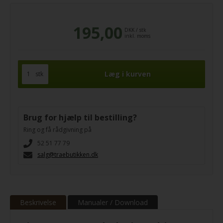
195,00
DKK
/
stk
inkl. moms
stk
Brug for hjælp til bestilling?
Ring og få rådgivning på
52 51 77 79
salg@traebutikken.dk
Beskrivelse
Manualer / Download