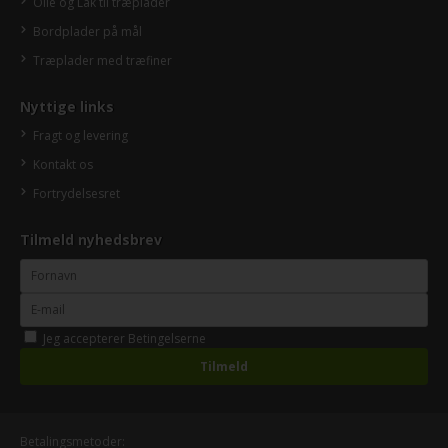
Olie og Lak til træplader
Bordplader på mål
Træplader med træfiner
Nyttige links
Fragt og levering
Kontakt os
Fortrydelsesret
Tilmeld nyhedsbrev
Jeg accepterer
Betingelserne
Betalingsmetoder: