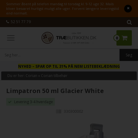
Sommer åbent på telefon mandag til torsdag kl. 9-12 uge 32. Mails
bliver besvaret hurtigst muligt alle uger. Forvent længere leveringstid
end normalt.
52 51 77 79
0
NYHED
– SPAR OP TIL 31% PÅ NEM LISTEBEKLÆDNING
Du er her:
Corian
»
Corian tilbehør
Limpatron 50 ml Glacier White
Levering 3-4 hverdage
330300002