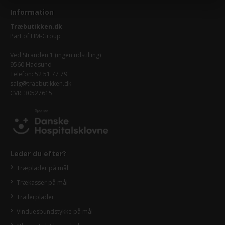
Information
Træbutikken.dk
Part of
HM-Group
Ved Stranden 1 (ingen udstilling)
9560 Hadsund
Telefon: 52 51 77 79
salg@traebutikken.dk
CVR: 30527615
Leder du efter?
Træplader på mål
Trækasser på mål
Trailerplader
Vinduesbundstykke på mål