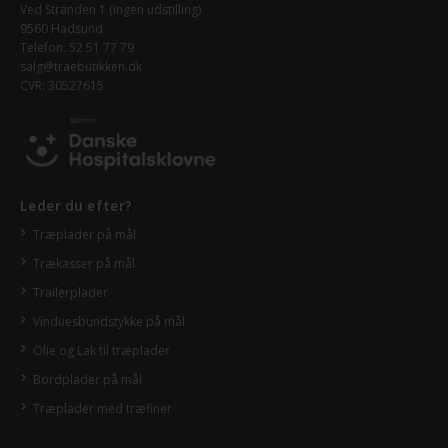
Ved Stranden 1 (ingen udstilling)
9560 Hadsund
Telefon: 52 51 77 79
salg@traebutikken.dk
CVR: 30527615
Leder du efter?
Træplader på mål
Trækasser på mål
Trailerplader
Vinduesbundstykke på mål
Olie og Lak til træplader
Bordplader på mål
Træplader med træfiner