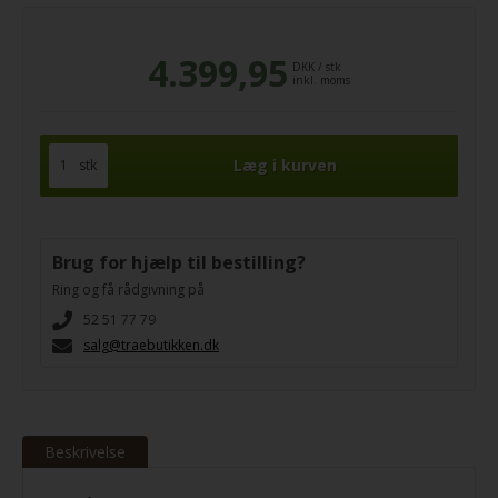
4.399,95
DKK
/
stk
inkl. moms
stk
Brug for hjælp til bestilling?
Ring og få rådgivning på
52 51 77 79
salg@traebutikken.dk
Beskrivelse