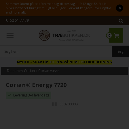
Sommer åbent på telefon mandag til torsdag kl. 9-12 uge 32. Mails
bliver besvaret hurtigst muligt alle uger. Forvent længere leveringstid
end normalt.
52 51 77 79
0
NYHED
– SPAR OP TIL 31% PÅ NEM LISTEBEKLÆDNING
Du er her:
Corian
»
Corian vaske
Corian® Energy 7720
Levering 3-4 hverdage
330200008