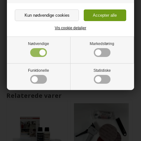
med et mildt slibende rengøringsmiddel, anvende
cirkelbevægelser, skylle efter med vand og efterfølgende tørre
af. Ved fastsiddende pletter, start med vand og en blød klud, og
overgå til mild skurecreme ved behov, fortsæt med lette
cirkelbevægelser.
Vis cookie detaljer
Undgå brug af hårde slibemidler og grove skuresvampe, da de
kan ridse overfladen; disse bør kun anvendes som en sidste
Nødvendige
Markedsføring
udvej til genstridige pletter og med forsigtighed. Fjern straks
skadelige kemikalier, og undgå at placere meget varme
genstande direkte på vasken for at forhindre skader. Mindre
ridser kan poleres væk med en fin svamp, mens større
reparationer kræver en professionels ekspertise.
Funktionelle
Statistiske
Relaterede varer