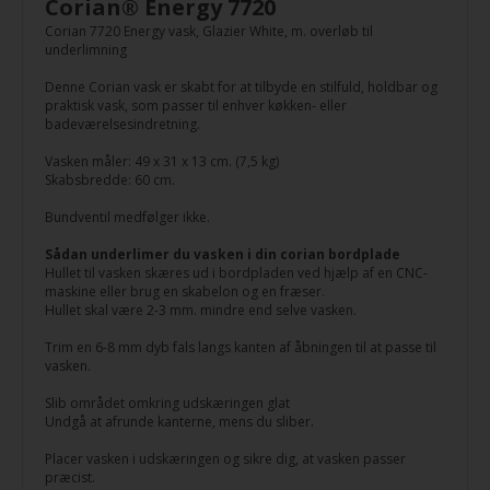
Corian® Energy 7720
Corian 7720 Energy vask, Glazier White, m. overløb til
underlimning
Denne Corian vask er skabt for at tilbyde en stilfuld, holdbar og
praktisk vask, som passer til enhver køkken- eller
badeværelsesindretning.
Vasken måler: 49 x 31 x 13 cm. (7,5 kg)
Skabsbredde: 60 cm.
Bundventil medfølger ikke.
Sådan underlimer du vasken i din corian bordplade
Hullet til vasken skæres ud i bordpladen ved hjælp af en CNC-
maskine eller brug en skabelon og en fræser.
Hullet skal være 2-3 mm. mindre end selve vasken.
Trim en 6-8 mm dyb fals langs kanten af åbningen til at passe til
vasken.
Slib området omkring udskæringen glat
Undgå at afrunde kanterne, mens du sliber.
Placer vasken i udskæringen og sikre dig, at vasken passer
præcist.