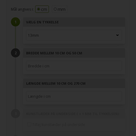
cm
mm
Mål angives i:
VÆLG EN TYKKELSE
BREDDE MELLEM 10 CM OG 50 CM
LÆNGDE MELLEM 10 CM OG 270 CM
KUNSTLÆDER PÅ UNDERSIDE ( + 1 MM TIL TYKKELSEN)
Tilføj kunstlæder på underside