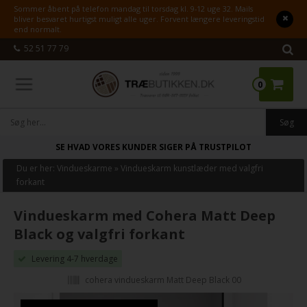
Sommer åbent på telefon mandag til torsdag kl. 9-12 uge 32. Mails
bliver besvaret hurtigst muligt alle uger. Forvent længere leveringstid
end normalt.
52 51 77 79
0
SE HVAD VORES KUNDER SIGER PÅ TRUSTPILOT
Du er her:
Vindueskarme
»
Vindueskarm kunstlæder med valgfri
forkant
Vindueskarm med Cohera Matt Deep
Black og valgfri forkant
Levering 4-7 hverdage
cohera vindueskarm Matt Deep Black 00