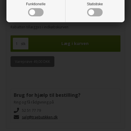
Funktionelle
Statistiske
5 stk
10% rabat
10 stk
20% rabat
Rabatten tillægges i indkøbskurven
stk
Vareprøve 49,00 DKK
Brug for hjælp til bestilling?
Ring og få rådgivning på
52 51 77 79
salg@traebutikken.dk