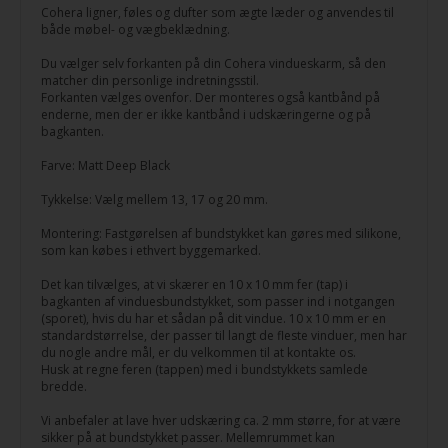
Cohera ligner, føles og dufter som ægte læder og anvendes til
både møbel- og vægbeklædning.
Du vælger selv forkanten på din Cohera vindueskarm, så den
matcher din personlige indretningsstil.
Forkanten vælges ovenfor. Der monteres også kantbånd på
enderne, men der er ikke kantbånd i udskæringerne og på
bagkanten.
Farve: Matt Deep Black
Tykkelse: Vælg mellem 13, 17 og 20 mm.
Montering: Fastgørelsen af bundstykket kan gøres med silikone,
som kan købes i ethvert byggemarked.
Det kan tilvælges, at vi skærer en 10 x 10 mm fer (tap) i
bagkanten af vinduesbundstykket, som passer ind i notgangen
(sporet), hvis du har et sådan på dit vindue. 10 x 10 mm er en
standardstørrelse, der passer til langt de fleste vinduer, men har
du nogle andre mål, er du velkommen til at kontakte os.
Husk at regne feren (tappen) med i bundstykkets samlede
bredde.
Vi anbefaler at lave hver udskæring ca. 2 mm større, for at være
sikker på at bundstykket passer. Mellemrummet kan