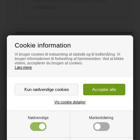
Feren regnes med i bundstykkets bredde
+195,00 DKK
Cookie information
Vi bruger cookies til indsamling af statistik og til trafikmåling. Vi
bruger informationen til forbedring af hjemmesiden. Ved at klikke
videre, accepterer du brugen af cookies.
Læs mere
Vis cookie detaljer
126,00
DKK / stk
Fra
inkl. moms
Nødvendige
Markedsføring
Mængderabat - Pladerne behøver ikke at have
samme størrelse