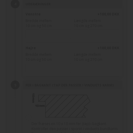
UDSKÆRINGER
Venstre
+100,00 DKK
Bredde mellem
Længde mellem
10 cm og 50 cm
10 cm og 270 cm
Højre
+100,00 DKK
Bredde mellem
Længde mellem
10 cm og 50 cm
10 cm og 270 cm
FER I BAGKANT (TAP DER PASSER I VINDUETS KARM)
Der fræses en 10 x 10 mm fer (tap) i bagkant.
Kontroller den passer i sporet i vinduets bundkarm.