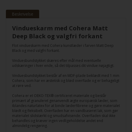
Beskrivelse
Vindueskarm med Cohera Matt
Deep Black og valgfri forkant
Flot vindueskarm med Cohera kunstlæder i farven Matt Deep
Black og med valgfri forkant.
Vinduesbundstykket skæres efter mål med eventuelle
udskæringer i hver ende, så det tilpasses dit vindue nøjagtigt.
Vinduesbundstykket består af en MDF-plade beklædt med 1 mm
Cohera, som har en æstetisk og blød overflade og er behageligt
at røre ved.
Cohera er et OEKO-TEX® certificeret materiale og består
primært af granuleret genanvendt ægte europæisk læder, som
iblandes naturlatex for at binde læderfibrene og gøre materialet
blødt og fleksibelt. Overfladen har en vandbaseret lak, som gør
materialet slidstærkt og smudsafvisende. Overfladen skal ikke
behandles og kræver ingen vedligeholdelse andet end
almindelig rengøring.