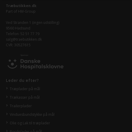
Træbutikken.dk
Part of
HM-Group
Ved Stranden 1 (ingen udstilling)
9560 Hadsund
Telefon: 52 51 77 79
salg@traebutikken.dk
CVR: 30527615
Leder du efter?
Træplader på mål
Trækasser på mål
Trailerplader
Vinduesbundstykke på mål
Olie og Lak til træplader
Bordplader på mål