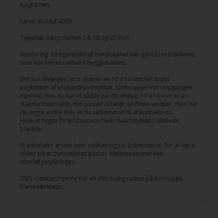
bagkanten.
Farve: Walnut 4003
Tykkelse: Vælg mellem 14, 18 og 21 mm.
Montering: Fastgørelsen af bundstykket kan gøres med silikone,
som kan købes i ethvert byggemarked.
Det kan tilvælges, at vi skærer en 10 x 10 mm fer (tap) i
bagkanten af vinduesbundstykket, som passer ind i notgangen
(sporet), hvis du har et sådan på dit vindue. 10 x 10 mm er en
standardstørrelse, der passer til langt de fleste vinduer, men har
du nogle andre mål, er du velkommen til at kontakte os.
Husk at regne feren (tappen) med i bundstykkets samlede
bredde.
Vi anbefaler at lave hver udskæring ca. 2 mm større, for at være
sikker på at bundstykket passer. Mellemrummet kan
efterfølgende fuges.
OBS: Udskæringerne har en indvendig radius på 6 mm pga.
fræseværktøjet.