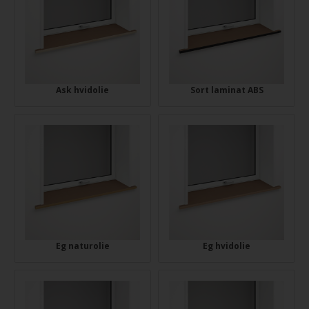
Ask hvidolie
Sort laminat ABS
Eg naturolie
Eg hvidolie