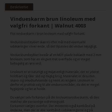
Beskrivelse
Vindueskarm brun linoleum med
valgfri forkant | Walnut 4003
Flot vindueskarm i brun linoleum med valgfri forkant.
Vinduesbundstykket skæres efter mål med eventuelle
udskæringer i hver ende, så det tilpasses dit vindue nøjagtigt.
Vinduesbundstykket består af en MDF-plade beklædt med 2 mm
linoleum, som har en elegant mat overflade og er meget
behagelig at røre ved.
Linoleum er et naturligt og miljøvenligt materiale, der er yderst
holdbart og tåler slid og daglig brug. Materialet er desuden
snavs- og smudsafvisende og nemt at rengøre. Linoleum er
derfor et praktisk valg til alle vinduesområder, da det er meget
hygiejnisk og let at holde.
Du vælger selv forkanten på din linoleumsvindueskarm, så den
matcher din personlige indretningsstil.
Forkanten vælges ovenfor. Der monteres også kantbånd på
enderne, men der er ikke kantbånd i udskæringerne og på