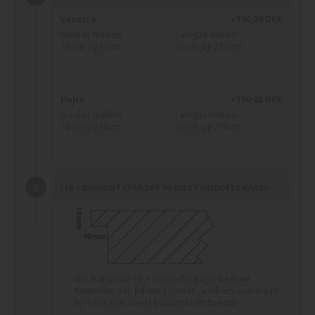
Venstre
+100,00 DKK
Bredde mellem
Længde mellem
10 cm og 50 cm
10 cm og 270 cm
Højre
+100,00 DKK
Bredde mellem
Længde mellem
10 cm og 50 cm
10 cm og 270 cm
FER I BAGKANT (TAP DER PASSER I VINDUETS KARM)
Der fræses en 10 x 10 mm fer (tap) i bagkant.
Kontroller den passer i sporet i vinduets bundkarm.
Feren regnes med i bundstykkets bredde