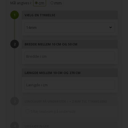
cm
mm
Mål angives i:
VÆLG EN TYKKELSE
BREDDE MELLEM 10 CM OG 50 CM
LÆNGDE MELLEM 10 CM OG 270 CM
LINOLEUM PÅ UNDERSIDE ( + 2 MM TIL TYKKELSEN)
Tilføj linoleum på underside
UDSKÆRINGER