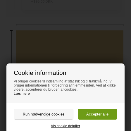
+195,00 DKK
Cookie information
Vi bruger cookies til indsamling af statistik og til trafikmåling. Vi
bruger informationen til forbedring af hjemmesiden. Ved at klikke
videre, accepterer du brugen af cookies.
Læs mere
126,00
DKK / stk
Fra
inkl. moms
Mængderabat - Pladerne behøver ikke at have
samme størrelse
Vis cookie detaljer
5 stk
10% rabat