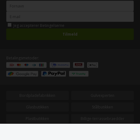
Jeg accepterer
Betingelserne
Betalingsmetoder:
Bordpladefabrikken
Gulvexperten
Glasbutikken
Stålbutikken
Plastbutikken
Billige-terrassebraedder
Træbutikken