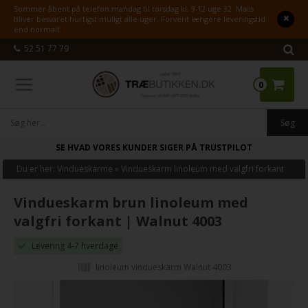
Sommer åbent på telefon mandag til torsdag kl. 9-12 uge 32. Mails
bliver besvaret hurtigst muligt alle uger. Forvent længere leveringstid
end normalt.
52 51 77 79
0
SE HVAD VORES KUNDER SIGER PÅ TRUSTPILOT
Du er her:
Vindueskarme
»
Vindueskarm linoleum med valgfri forkant
Vindueskarm brun linoleum med
valgfri forkant | Walnut 4003
Levering 4-7 hverdage
linoleum vindueskarm Walnut 4003