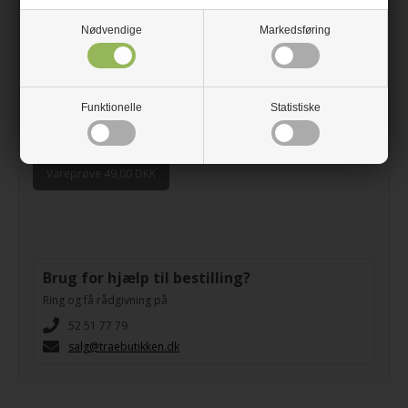
Nødvendige
Markedsføring
10 stk
20% rabat
Rabatten tillægges i indkøbskurven
Funktionelle
Statistiske
stk
Vareprøve 49,00 DKK
Brug for hjælp til bestilling?
Ring og få rådgivning på
52 51 77 79
salg@traebutikken.dk