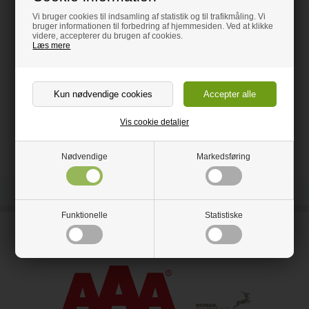
Vi bruger cookies til indsamling af statistik og til trafikmåling. Vi
Produktet er produceret af den danske virksomhed Horn, som
bruger informationen til forbedring af hjemmesiden. Ved at klikke
benytter resttræ fra andre virksomheder til at producere sine
videre, accepterer du brugen af cookies.
produkter. Herved er Horn med til at minimere ressourcespild,
Læs mere
samtidig med at deres produkter bliver produceret af træ i høj
kvalitet.
Mål : 523x472x40mm
Behandling: Naturolieret
Træsort: Eg
Vis cookie detaljer
Nødvendige
Markedsføring
Funktionelle
Statistiske
Ring og få rådgivning på
52 51 77 79