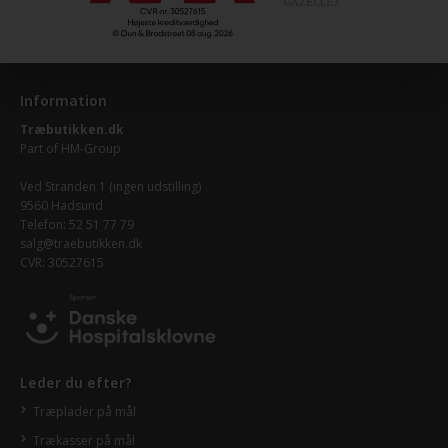
Information
Træbutikken.dk
Part of
HM-Group
Ved Stranden 1 (ingen udstilling)
9560 Hadsund
Telefon: 52 51 77 79
salg@traebutikken.dk
CVR: 30527615
Leder du efter?
Træplader på mål
Trækasser på mål