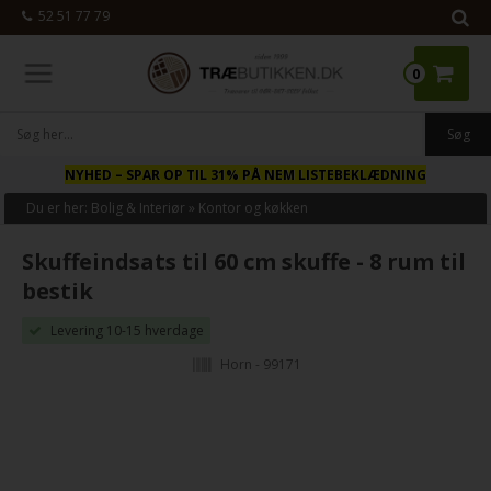
52 51 77 79
0
NYHED
– SPAR OP TIL 31% PÅ NEM LISTEBEKLÆDNING
Du er her:
Bolig & Interiør
»
Kontor og køkken
Skuffeindsats til 60 cm skuffe - 8 rum til
bestik
Levering 10-15 hverdage
Horn - 99171