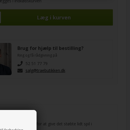
lægges i indkøbskurven
Brug for hjælp til bestilling?
Ring og få rådgivning på
52 51 77 79
salg@traebutikken.dk
er dig mulighed for at give det støbte lidt spil i
til forbedring