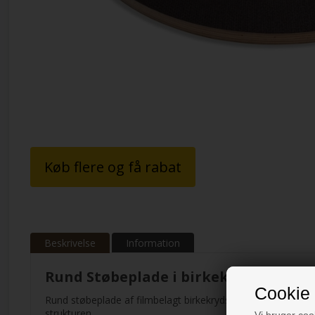
Køb flere og få rabat
Beskrivelse
Information
Rund Støbeplade i birkekrydsfiner n
Cookie 
Rund støbeplade af filmbelagt birkekrydsfiner med nubret ove
strukturen.
Vi bruger cook