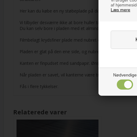
af hjemmeside
Læs mere
Her kan du købe en ny støbeplade på det mål du ønsker.
Vi tilbyder desværre ikke at bore huller til evt. skruer.
Du kan selv bore i pladen med et almindeligt træbor og skru
Filmbelagt krydsfiner plade med nubret overflade anvendes 
Pladen er glat på den ene side, og nubret på den anden.
Kanten er finpudset med sandpapir. Ønsker du brækket elle
Når pladen er savet, vil kanterne være træfarvet.
Nødvendige
Fås i flere tykkelser.
Relaterede varer