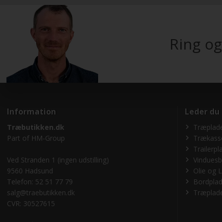
Ring og
Information
Leder du
Træbutikken.dk
Træplade
Part of
HM-Group
Trækass
Trailerpl
Ved Stranden 1 (ingen udstilling)
Vinduesb
9560 Hadsund
Olie og L
Telefon: 52 51 77 79
Bordplad
salg@traebutikken.dk
Træplade
CVR: 30527615