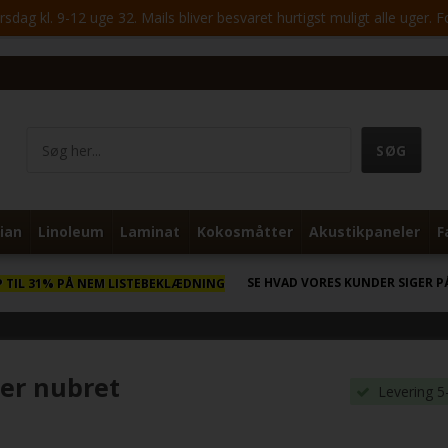
ag kl. 9-12 uge 32. Mails bliver besvaret hurtigst muligt alle uger. 
ian
Linoleum
Laminat
Kokosmåtter
Akustikpaneler
F
SE HVAD VORES KUNDER SIGER P
P TIL 31% PÅ NEM LISTEBEKLÆDNING
ner nubret
Levering 5