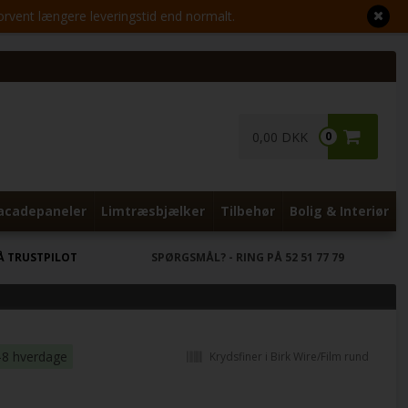
Forvent længere leveringstid end normalt.
0,00 DKK
0
acadepaneler
Limtræsbjælker
Tilbehør
Bolig & Interiør
Å TRUSTPILOT
SPØRGSMÅL?
- RING PÅ 52 51 77 79
-8 hverdage
Krydsfiner i Birk Wire/Film rund