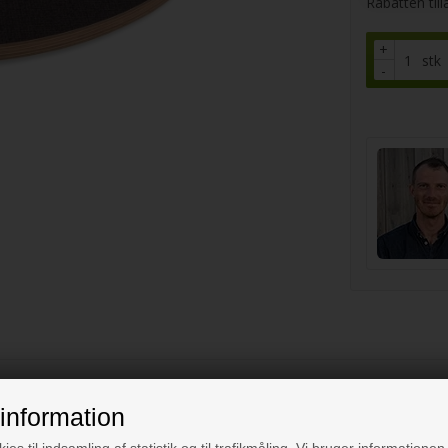
Rabatten til
+
stk
-
ubret overflade
information
rflade på den ene side, og glat på den anden. Den nubret overflade giv
ies til indsamling af statistik og til trafikmåling. Vi bruger informationen 