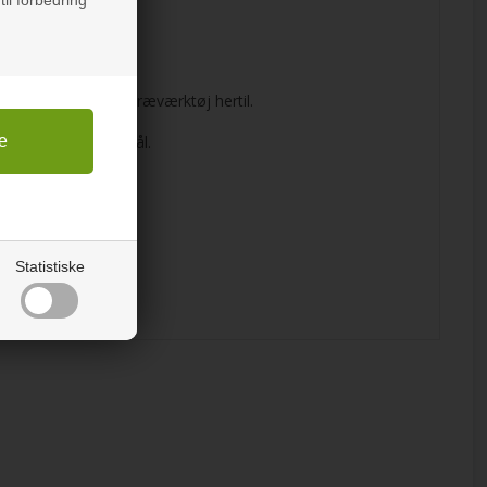
fales almindeligt træværktøj hertil.
il alle mulige formål.
Statistiske