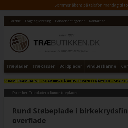
Sommer åbent på telefon mandag til torsd
Forside
Fragt og levering
Handelsbetingelser
Kontakt os
Træplader
Trækasser
Bordplader
Vindueskarme
Cor
SOMMERKAMPAGNE
– SPAR 80% PÅ AKUSTIKPANELER
NYHED
– SPAR O
Du er her:
Træplader
»
Runde træplader
Rund Støbeplade i birkekrydsfi
overflade