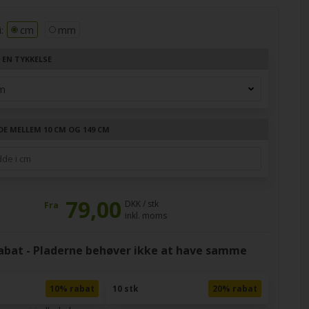
:
cm
mm
 EN TYKKELSE
DE MELLEM 10 CM OG 149 CM
79,00
DKK / stk
Fra
inkl. moms
at - Pladerne behøver ikke at have samme
10% rabat
10 stk
20% rabat