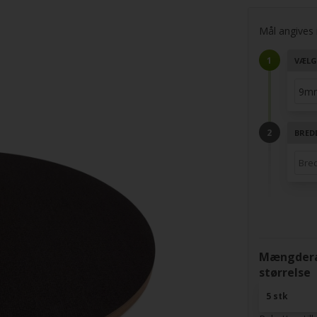
Mål angives i
VÆLG
BRED
Mængderab
størrelse
5 stk