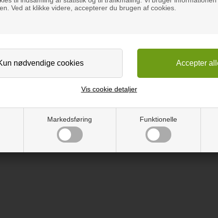
n. Ved at klikke videre, accepterer du brugen af cookies.
e den fast med træskruer. Ønsker du at skære yderligere i pladen anbe
ofte til sceneopbygning, støbeforme, stilladser mm., men kan bruges t
Vis cookie detaljer
r afrundet kant, kan du selv gøre det med sandpapir.
Markedsføring
Funktionelle