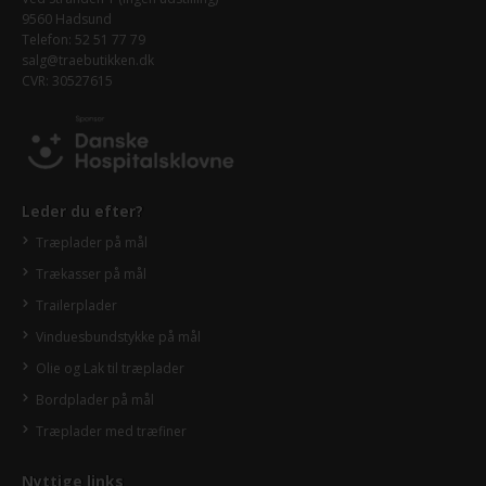
9560 Hadsund
Telefon: 52 51 77 79
salg@traebutikken.dk
CVR: 30527615
Leder du efter?
Træplader på mål
Trækasser på mål
Trailerplader
Vinduesbundstykke på mål
Olie og Lak til træplader
Bordplader på mål
Træplader med træfiner
Nyttige links