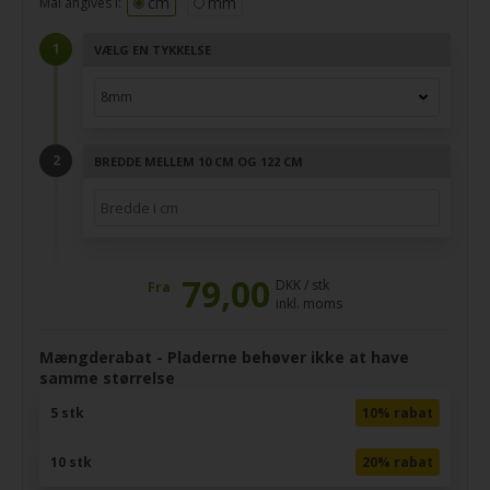
cm
mm
Mål angives i:
VÆLG EN TYKKELSE
BREDDE MELLEM 10 CM OG 122 CM
79,00
DKK / stk
Fra
inkl. moms
Mængderabat - Pladerne behøver ikke at have
samme størrelse
5 stk
10% rabat
10 stk
20% rabat