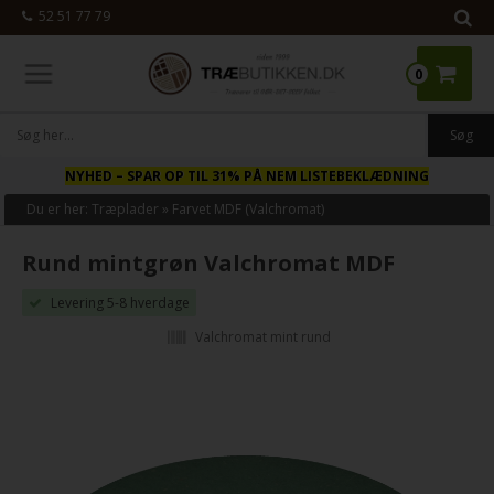
52 51 77 79
0
NYHED
– SPAR OP TIL 31% PÅ NEM LISTEBEKLÆDNING
Du er her:
Træplader
»
Farvet MDF (Valchromat)
Rund mintgrøn Valchromat MDF
Levering 5-8 hverdage
Valchromat mint rund