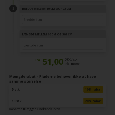
BREDDE MELLEM 10 CM OG 122 CM
LÆNGDE MELLEM 10 CM OG 303 CM
51,00
DKK / stk
Fra
inkl. moms
Mængderabat - Pladerne behøver ikke at have
samme størrelse
5 stk
10% rabat
10 stk
20% rabat
Rabatten tillægges i indkøbskurven