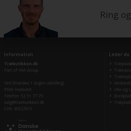
Ring og
Information
Leder du
Træbutikken.dk
Træplade
Part of
HM-Group
Trækass
Trailerpl
Ved Stranden 1 (ingen udstilling)
Vinduesb
9560 Hadsund
Olie og L
Telefon: 52 51 77 79
Bordplad
salg@traebutikken.dk
Træplade
CVR: 30527615