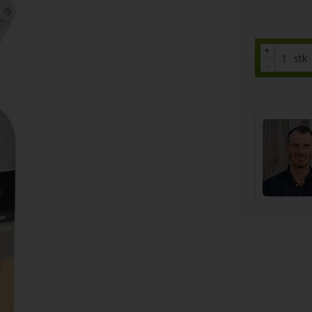
+
stk
-