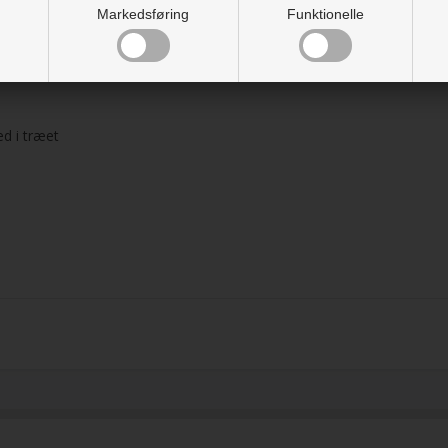
Markedsføring
Funktionelle
rte mærker forårsaget af vand og garvesyre.
ed i træet