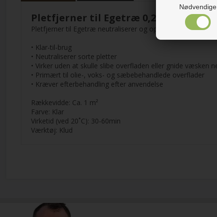
Nødvendige
Pletfjerner til Egetræ 0,25 l
Pletfjerner til Egetræ neutraliserer og opløser effektivt so
• Klar-til-brug
• Neutraliserer sorte pletter
• Virker uden at skulle slibe overfladen eller gnide væsken n
• Primært til olie-, voks- og sæbebehandlede overflader
• Kræver efterbehandling efter anvendelse
Rækkevidde: Ca. 1 m²
Farve: Klar
Virketid (ved 20˚C): 30-60min
Værktøj: Klud