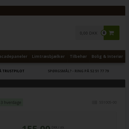
0,00 DKK
0
acadepaneler
Limtræsbjælker
Tilbehør
Bolig & Interiør
Å TRUSTPILOT
SPØRGSMÅL?
- RING PÅ 52 51 77 79
-3 hverdage
551005-00
155,00
DKK
/
stk