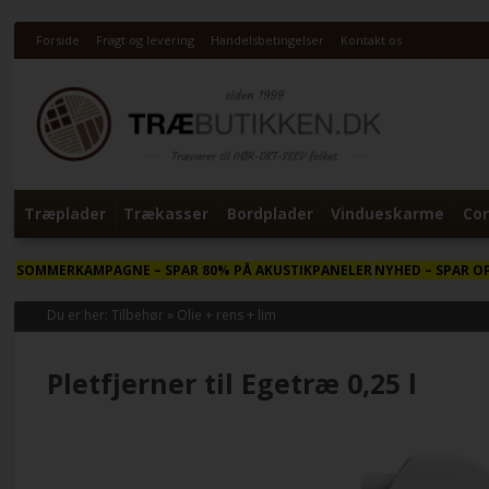
Forside
Fragt og levering
Handelsbetingelser
Kontakt os
Træplader
Trækasser
Bordplader
Vindueskarme
Cor
SOMMERKAMPAGNE
– SPAR 80% PÅ AKUSTIKPANELER
NYHED
– SPAR O
Du er her:
Tilbehør
»
Olie + rens + lim
Pletfjerner til Egetræ 0,25 l