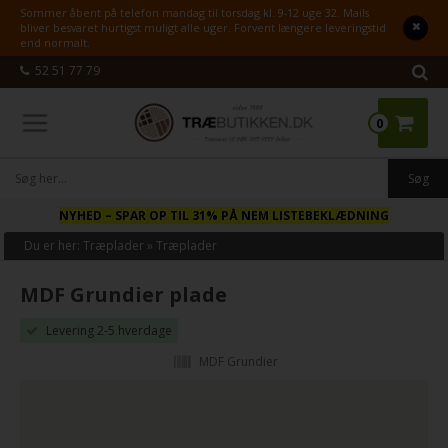
Sommer åbent på telefon mandag til torsdag kl. 9-12 uge 32. Mails
bliver besvaret hurtigst muligt alle uger. Forvent længere leveringstid
end normalt.
52 51 77 79
0
NYHED
– SPAR OP TIL 31% PÅ NEM LISTEBEKLÆDNING
Du er her:
Træplader
»
Træplader
MDF Grundier plade
Levering 2-5 hverdage
MDF Grundier