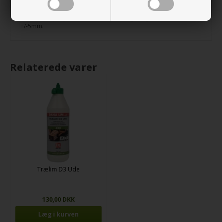
i pladen anbefales almindeligt træværktøj hertil.
Tolerancer på tykkelse er +/-0,3 mm - og længde/bredde er
+/-5mm.
Relaterede varer
Trælim D3 Ude
130,00 DKK