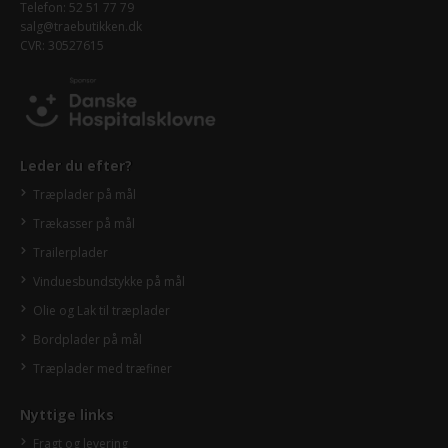
Telefon: 52 51 77 79
salg@traebutikken.dk
CVR: 30527615
Leder du efter?
Træplader på mål
Trækasser på mål
Trailerplader
Vinduesbundstykke på mål
Olie og Lak til træplader
Bordplader på mål
Træplader med træfiner
Nyttige links
Fragt og levering