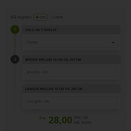
cm
mm
Mål angives i:
VÆLG EN TYKKELSE
BREDDE MELLEM 10 CM OG 207 CM
LÆNGDE MELLEM 10 CM OG 280 CM
28,00
DKK / stk
Fra
inkl. moms