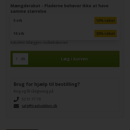
Mængderabat - Pladerne behøver ikke at have
samme størrelse
5 stk
10% rabat
10 stk
20% rabat
Rabatten tillægges i indkøbskurven
stk
Brug for hjælp til bestilling?
Ring og få rådgivning på
52 51 77 79
salg@traebutikken.dk