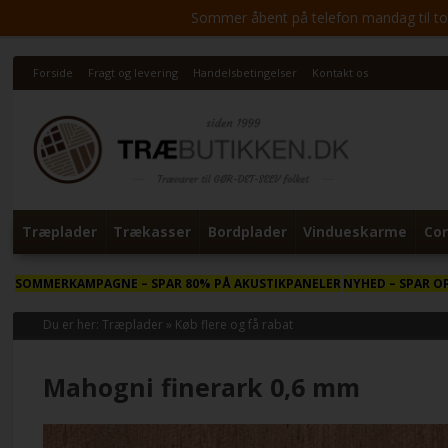
Sommer åbent på telefon mandag til torsd
Forside
Fragt og levering
Handelsbetingelser
Kontakt os
Træplader
Trækasser
Bordplader
Vindueskarme
Cor
SOMMERKAMPAGNE
– SPAR 80% PÅ AKUSTIKPANELER
NYHED
– SPAR O
Du er her:
Træplader
»
Køb flere og få rabat
Mahogni finerark 0,6 mm