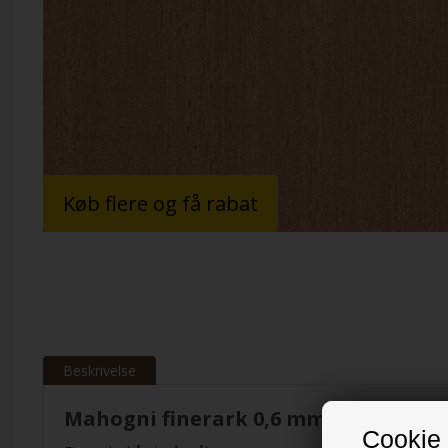
Køb flere og få rabat
Beskrivelse
Mahogni finerark 0,6 mm
Cookie 