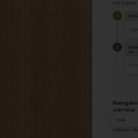
Mål angives i
VÆLG
BRED
CM
Mængderab
størrelse
5 stk
Rabatten til