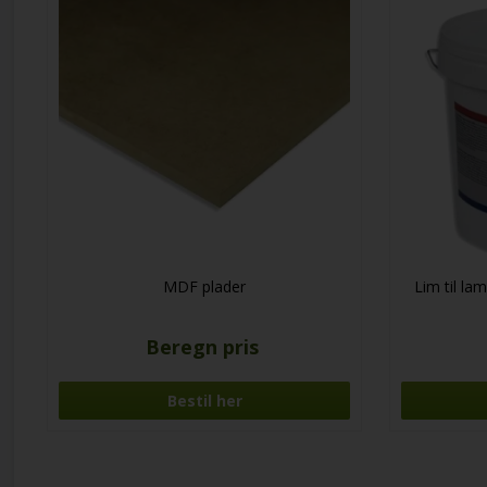
MDF plader
Lim til la
Beregn pris
Bestil her