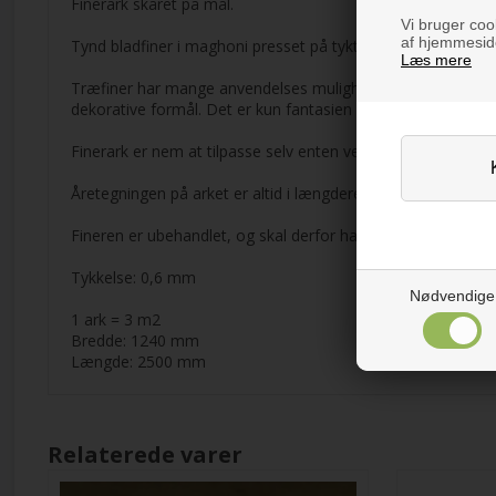
Finerark skåret på mål.
Vi bruger cook
af hjemmeside
Tynd bladfiner i maghoni presset på tykt papir. Høj fleksibi
Læs mere
Træfiner har mange anvendelses muligheder og er et godt a
dekorative formål. Det er kun fantasien der sætter grænsen
Finerark er nem at tilpasse selv enten ved at skærer, klippe
Åretegningen på arket er altid i længderetning.
Fineren er ubehandlet, og skal derfor have enten lak, sæbe e
Tykkelse: 0,6 mm
Nødvendige
1 ark = 3 m2
Bredde: 1240 mm
Længde: 2500 mm
Relaterede varer