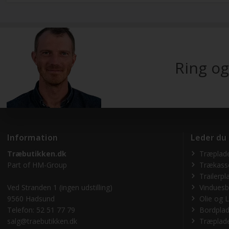
Ring og
Information
Leder du
Træbutikken.dk
Træplade
Part of
HM-Group
Trækass
Trailerpl
Ved Stranden 1 (ingen udstilling)
Vinduesb
9560 Hadsund
Olie og L
Telefon: 52 51 77 79
Bordplad
salg@traebutikken.dk
Træplade