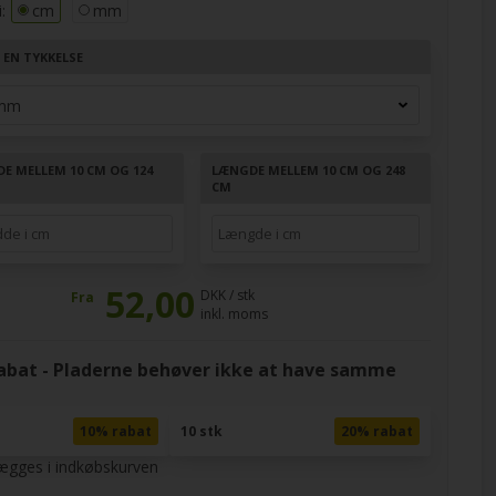
:
cm
mm
 EN TYKKELSE
DE MELLEM 10 CM OG 124
LÆNGDE MELLEM 10 CM OG 248
CM
52,00
DKK / stk
Fra
inkl. moms
at - Pladerne behøver ikke at have samme
10% rabat
10 stk
20% rabat
lægges i indkøbskurven