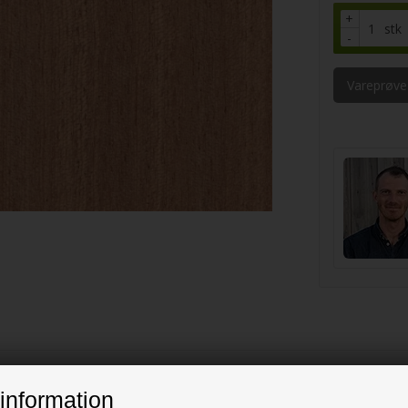
+
stk
-
Vareprøve
information