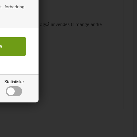
til forbedring
et overflade.
låger eller døre. Kan også anvendes til mange andre
Statistiske