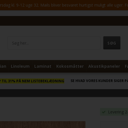
ag kl. 9-12 uge 32. Mails bliver besvaret hurtigst muligt alle uger. 
ian
Linoleum
Laminat
Kokosmåtter
Akustikpaneler
F
SE HVAD VORES KUNDER SIGER P
P TIL 31% PÅ NEM LISTEBEKLÆDNING
Levering 2