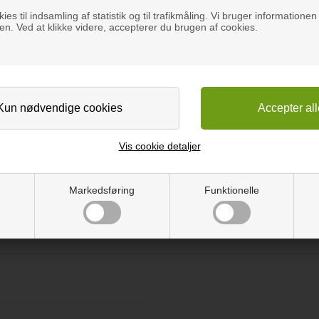
ies til indsamling af statistik og til trafikmåling. Vi bruger informationen 
n. Ved at klikke videre, accepterer du brugen af cookies.
litet, nem at arbejde med og klar til at lime direkte ovenpå enhver ønsk
lternativ til massivt træ. Om du skal renovere gamle møbler, køkken
.
 eller stanse ud. Og derefter lim på den ønskede overflade.
Vis cookie detaljer
ller olie.
Markedsføring
Funktionelle