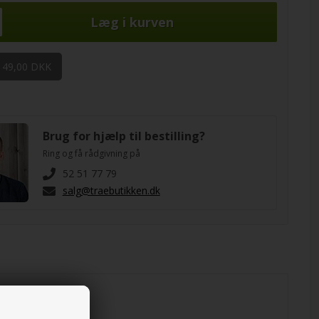
 49,00 DKK
Brug for hjælp til bestilling?
Ring og få rådgivning på
52 51 77 79
salg@traebutikken.dk