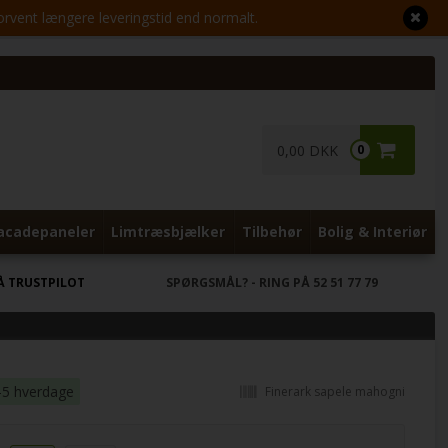
Forvent længere leveringstid end normalt.
0,00 DKK
0
acadepaneler
Limtræsbjælker
Tilbehør
Bolig & Interiør
Å TRUSTPILOT
SPØRGSMÅL?
- RING PÅ 52 51 77 79
-5 hverdage
Finerark sapele mahogni