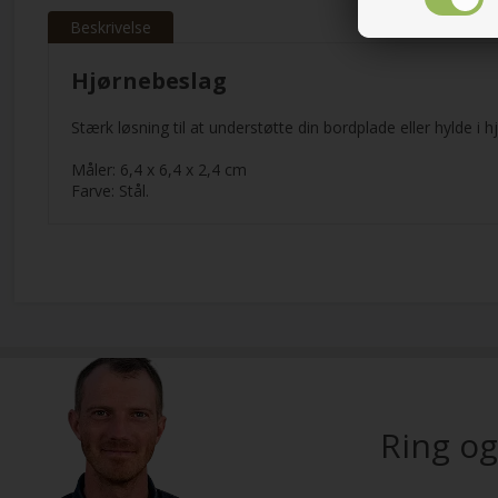
Beskrivelse
Hjørnebeslag
Stærk løsning til at understøtte din bordplade eller hylde i h
Måler: 6,4 x 6,4 x 2,4 cm
Farve: Stål.
Ring og