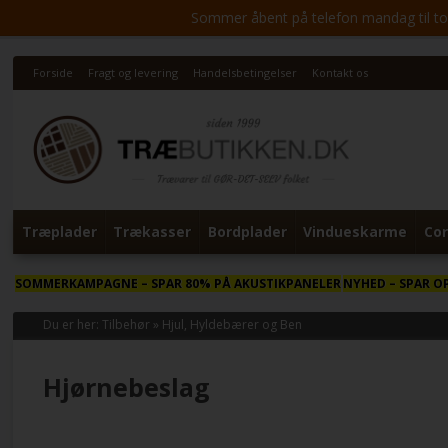
Sommer åbent på telefon mandag til torsd
Forside
Fragt og levering
Handelsbetingelser
Kontakt os
Træplader
Trækasser
Bordplader
Vindueskarme
Cor
SOMMERKAMPAGNE
– SPAR 80% PÅ AKUSTIKPANELER
NYHED
– SPAR O
Du er her:
Tilbehør
»
Hjul, Hyldebærer og Ben
Hjørnebeslag