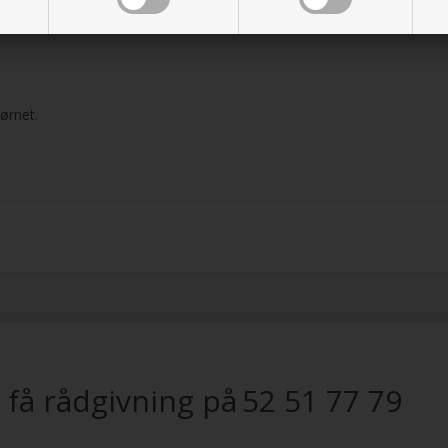
jørnet.
 få rådgivning på
52 51 77 79