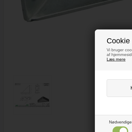
Cookie 
Vi bruger cook
af hjemmeside
Læs mere
Nødvendige