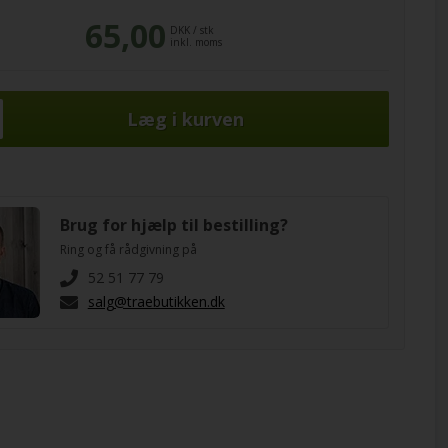
65,00
DKK
/
stk
inkl. moms
Brug for hjælp til bestilling?
Ring og få rådgivning på
52 51 77 79
salg@traebutikken.dk