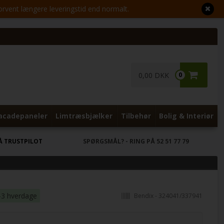
Forvent længere leveringstid end normalt.
0,00 DKK
0
acadepaneler
Limtræsbjælker
Tilbehør
Bolig & Interiør
Å TRUSTPILOT
SPØRGSMÅL?
- RING PÅ 52 51 77 79
-3 hverdage
Bendix - 324041/337941