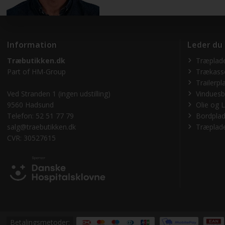
Information
Leder du
Træbutikken.dk
Træplade
Part of
HM-Group
Trækass
Trailerpl
Ved Stranden 1 (ingen udstilling)
Vinduesb
9560 Hadsund
Olie og L
Telefon: 52 51 77 79
Bordplad
salg@traebutikken.dk
Træplade
CVR: 30527615
Betalingsmetoder: