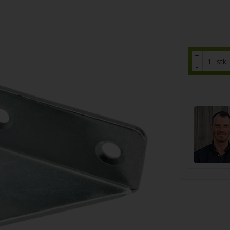
+
stk
-