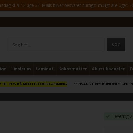
ag kl. 9-12 uge 32. Mails bliver besvaret hurtigst muligt alle uger. 
ian
Linoleum
Laminat
Kokosmåtter
Akustikpaneler
F
SE HVAD VORES KUNDER SIGER P
P TIL 31% PÅ NEM LISTEBEKLÆDNING
Levering 2