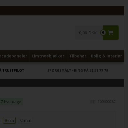
0,00 DKK
0
acadepaneler
Limtræsbjælker
Tilbehør
Bolig & Interiør
Å TRUSTPILOT
SPØRGSMÅL?
- RING PÅ 52 51 77 79
-7 hverdage
100600282
:
cm
mm