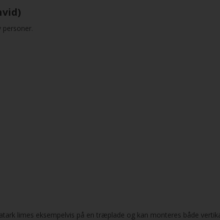
vid)
v personer.
atark limes eksempelvis på en træplade og kan monteres både vertikal