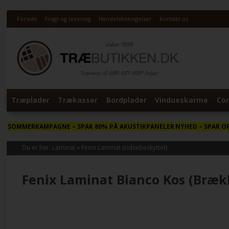
Forside
Fragt og levering
Handelsbetingelser
Kontakt os
Træplader
Trækasser
Bordplader
Vindueskarme
Cor
SOMMERKAMPAGNE
– SPAR 80% PÅ AKUSTIKPANELER
NYHED
– SPAR O
Du er her:
Laminat
»
Fenix Laminat (ridsebeskyttet)
Fenix Laminat Bianco Kos (Bræk