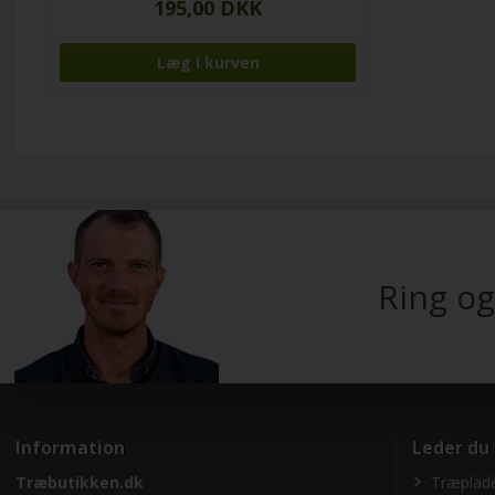
195,00 DKK
Ring og
Information
Leder du
Træbutikken.dk
Træplade