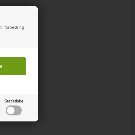
g en mikrofiberklud.
til forbedring
t arbejde med.
atarket.
Statistiske