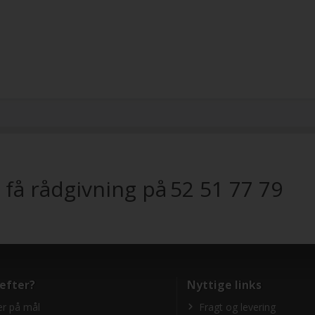
 få rådgivning på
52 51 77 79
 efter?
Nyttige links
r på mål
Fragt og levering