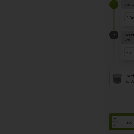
VÆLG
BRED
CM
Lim t
195,0
+
stk
-