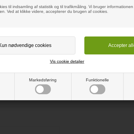
ies til indsamling af statistik og til trafikmåling. Vi bruger informationen 
n. Ved at klikke videre, accepterer du brugen af cookies.
Høj fleksibilitet, nem at arbejde med og klar til at lime direkte ovenp
lternativ til massivt træ. Om du skal renovere gamle møbler, køkken
.
eller stanse ud. Og derefter lim på den ønskede overflade.
Vis cookie detaljer
ller olie.
Markedsføring
Funktionelle