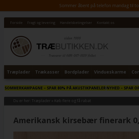
Sommer åbent på telefon mandag til torsd
Forside
Fragt og levering
Handelsbetingelser
Kontakt os
Træplader
Trækasser
Bordplader
Vindueskarme
Cor
SOMMERKAMPAGNE
– SPAR 80% PÅ AKUSTIKPANELER
NYHED
– SPAR O
Du er her:
Træplader
»
Køb flere og få rabat
Amerikansk kirsebær finerark 