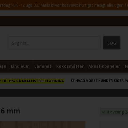
ag kl. 9-12 uge 32. Mails bliver besvaret hurtigst muligt alle uger. 
ian
Linoleum
Laminat
Kokosmåtter
Akustikpaneler
F
SE HVAD VORES KUNDER SIGER P
P TIL 31% PÅ NEM LISTEBEKLÆDNING
0,6 mm
Levering 2