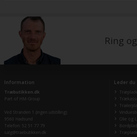
Ring og
Information
Leder du
Træbutikken.dk
Træplade
Part of
HM-Group
Trækass
Trailerpl
Ved Stranden 1 (ingen udstilling)
Vinduesb
9560 Hadsund
Olie og L
Telefon: 52 51 77 79
Bordplad
salg@traebutikken.dk
Træplade