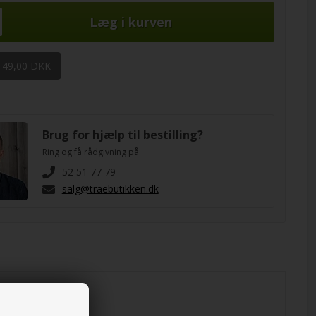
 49,00 DKK
Brug for hjælp til bestilling?
Ring og få rådgivning på
52 51 77 79
salg@traebutikken.dk