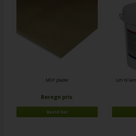
MDF plader
Lim til la
Beregn pris
Bestil her