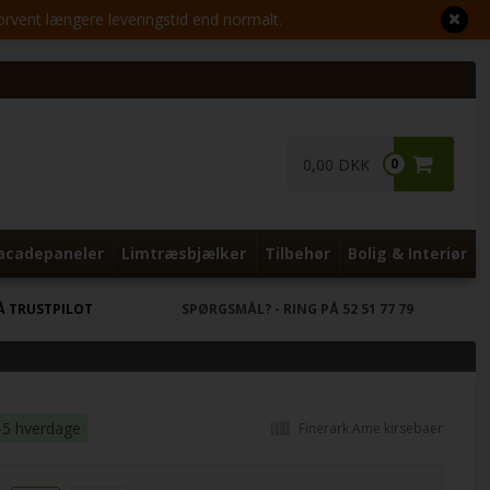
Forvent længere leveringstid end normalt.
0,00 DKK
0
acadepaneler
Limtræsbjælker
Tilbehør
Bolig & Interiør
Å TRUSTPILOT
SPØRGSMÅL?
- RING PÅ 52 51 77 79
-5 hverdage
Finerark Ame kirsebaer