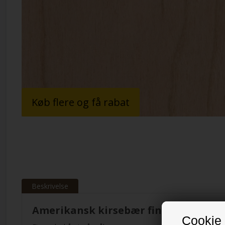
Køb flere og få rabat
Beskrivelse
Amerikansk kirsebær finerark 0,6 m
Cookie 