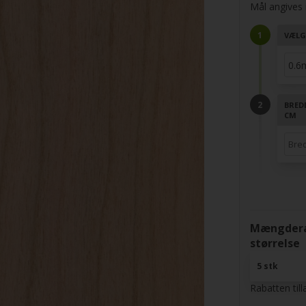
Mål angives i
VÆLG
BRED
CM
Mængderab
størrelse
5 stk
Rabatten til