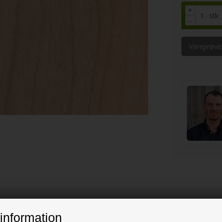
+
stk
-
Vareprøve
m
information