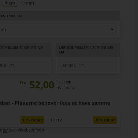
:
cm
mm
 EN TYKKELSE
DE MELLEM 10 CM OG 124
LÆNGDE MELLEM 10 CM OG 248
CM
52,00
DKK / stk
Fra
inkl. moms
at - Pladerne behøver ikke at have samme
10% rabat
10 stk
20% rabat
lægges i indkøbskurven