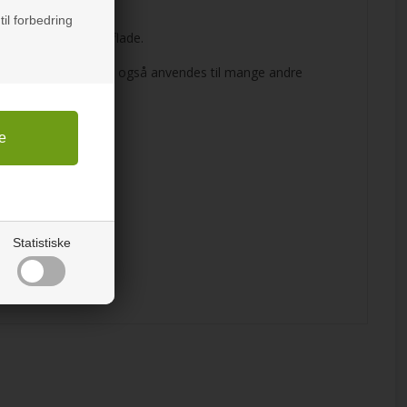
til forbedring
å enhver ønsket overflade.
låger eller døre. Kan også anvendes til mange andre
Statistiske