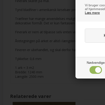
Finerark skåret på mål.
Vi bruger cook
af hjemmeside
Tynd bladfiner i amerikansk kirsebær presset på tykt papir. 
Læs mere
Træfiner har mange anvendelses muligheder og er et godt a
dekorative formål. Det er kun fantasien der sætter grænsen
Finerark er nem at tilpasse selv enten ved at skære, klippe 
Åretegningen på arket er altid i længderetning.
Fineren er ubehandlet, og skal derfor have enten lak, sæbe e
Tykkelse: 0,6 mm
Nødvendige
1 ark = 3 m2
Bredde: 1240 mm
Længde: 2500 mm
Relaterede varer