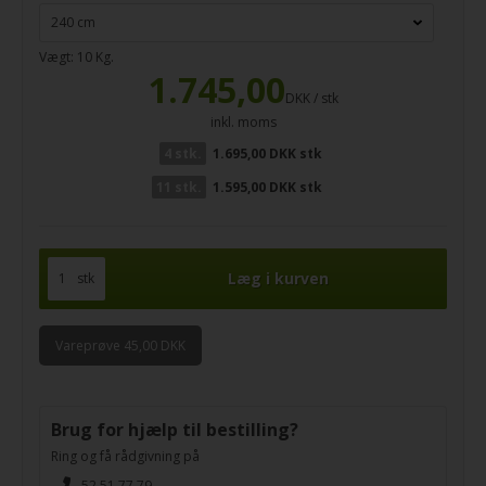
Vægt:
10
Kg.
1.745,00
DKK / stk
inkl. moms
4 stk.
1.695,00 DKK stk
11 stk.
1.595,00 DKK stk
stk
Vareprøve 45,00 DKK
Brug for hjælp til bestilling?
Ring og få rådgivning på
52 51 77 79