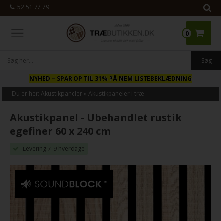
52 51 77 79
0
NYHED
– SPAR OP TIL 31% PÅ NEM LISTEBEKLÆDNING
Du er her:
Akustikpaneler
»
Akustikpaneler i træ
Akustikpanel - Ubehandlet rustik
egefiner 60 x 240 cm
Levering 7-9 hverdage