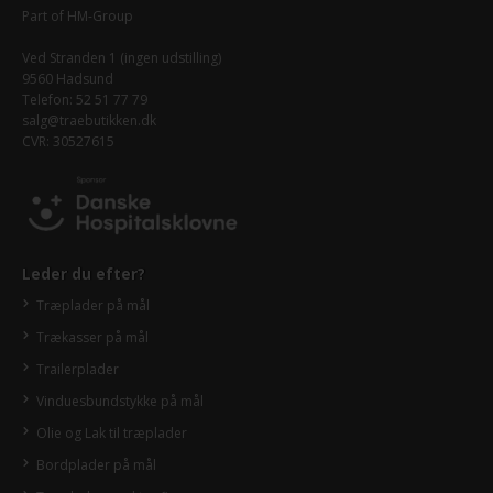
Part of
HM-Group
Ved Stranden 1 (ingen udstilling)
9560 Hadsund
Telefon: 52 51 77 79
salg@traebutikken.dk
CVR: 30527615
Leder du efter?
Træplader på mål
Trækasser på mål
Trailerplader
Vinduesbundstykke på mål
Olie og Lak til træplader
Bordplader på mål