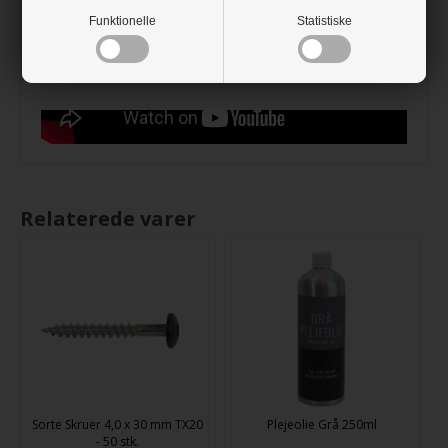
Størrelse:
Funktionelle
Statistiske
- 240cm x 60cm
- 300cm x 60cm
- Den samlede dybde er 2cm.
Relaterede varer
Sorte Skruer 4,0 x 30 mm TX20
Plejeolie Grå 250ml
- 50 stk.