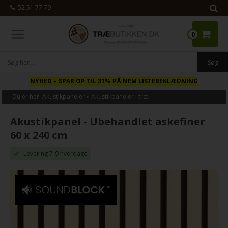
52 51 77 79
0
NYHED
– SPAR OP TIL 31% PÅ NEM LISTEBEKLÆDNING
Du er her:
Akustikpaneler
»
Akustikpaneler i træ
Akustikpanel - Ubehandlet askefiner
60 x 240 cm
Levering 7-9 hverdage