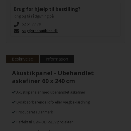
Brug for hjælp til bestilling?
Ring og få rådgivning på
52 51 77 79
salg@traebutikken.dk
Beskrivelse
Information
Akustikpanel - Ubehandlet
askefiner 60 x 240 cm
Akustikpaneler med ubehandlet askefiner
Lydabsorberende loft- eller vægbeklædning
Produceret i Danmark
Perfekt til GØR-DET-SELV projekter