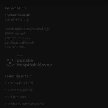
Information
Træbutikken.dk
Part of
HM-Group
Ved Stranden 1 (ingen udstilling)
9560 Hadsund
Telefon: 52 51 77 79
salg@traebutikken.dk
CVR: 30527615
Leder du efter?
Træplader på mål
Trækasser på mål
Trailerplader
Vinduesbundstykke på mål